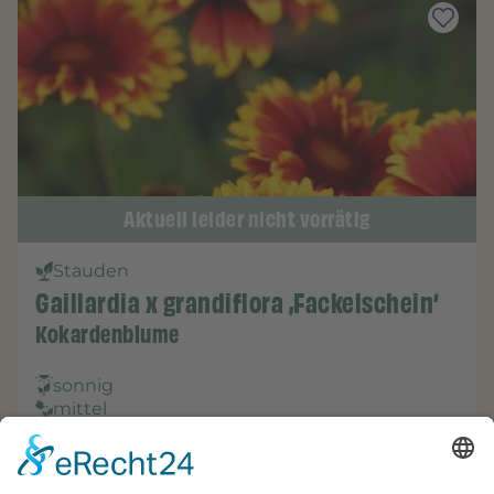
Aktuell leider nicht vorrätig
Stauden
Gaillardia x grandiflora ‚Fackelschein‘
Kokardenblume
sonnig
mittel
P 0,5
Einzelpreis/St.
Aktuell nicht vorrätig!