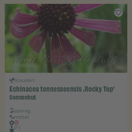
Stauden
Echinacea tennesseensis ‚Rocky Top‘
Sonnenhut
sonnig
mittel
P 1