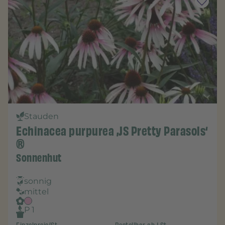
Stauden
Echinacea purpurea ‚JS Pretty Parasols‘
®
Sonnenhut
sonnig
mittel
P 1