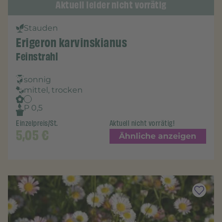
Aktuell leider nicht vorrätig
Stauden
Erigeron karvinskianus
Feinstrahl
sonnig
mittel, trocken
P 0,5
Einzelpreis/St.
Aktuell nicht vorrätig!
5,05
€
Ähnliche anzeigen