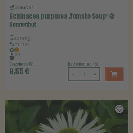
Stauden
Echinacea purpurea ‚Tomato Soup‘ ®
Sonnenhut
sonnig
mittel
P 1
Einzelpreis/St.
Bestellbar ab 1 St.
9,55
€
-
+