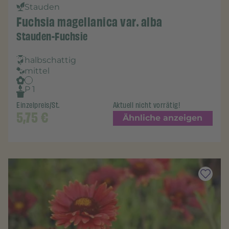
Stauden
Fuchsia magellanica var. alba
Stauden-Fuchsie
halbschattig
mittel
P 1
Einzelpreis/St.
Aktuell nicht vorrätig!
5,75
€
Ähnliche anzeigen