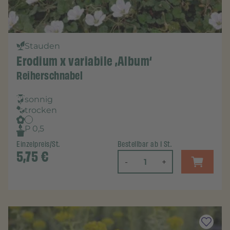
Stauden
Erodium x variabile ‚Album‘
Reiherschnabel
sonnig
trocken
P 0,5
Einzelpreis/St.
Bestellbar ab 1 St.
5,75
€
-
+