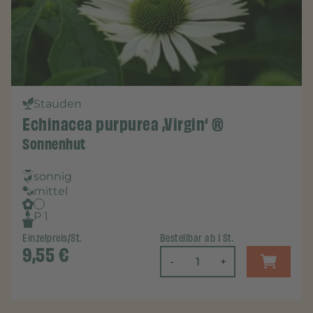
Stauden
Echinacea purpurea ‚Virgin‘ ®
Sonnenhut
sonnig
mittel
P 1
Einzelpreis/St.
Bestellbar ab 1 St.
9,55
€
-
+