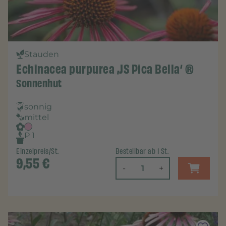
Stauden
Echinacea purpurea ‚JS Pica Bella‘ ®
Sonnenhut
sonnig
mittel
P 1
Einzelpreis/St.
Bestellbar ab 1 St.
9,55
€
-
+