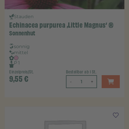
Stauden
Echinacea purpurea ‚Little Magnus‘ ®
Sonnenhut
sonnig
mittel
P 1
Einzelpreis/St.
Bestellbar ab 1 St.
9,55
€
-
+