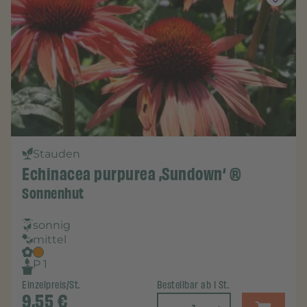
Stauden
Echinacea purpurea ‚Sundown‘ ®
Sonnenhut
sonnig
mittel
P 1
Einzelpreis/St.
Bestellbar ab 1 St.
9,55
€