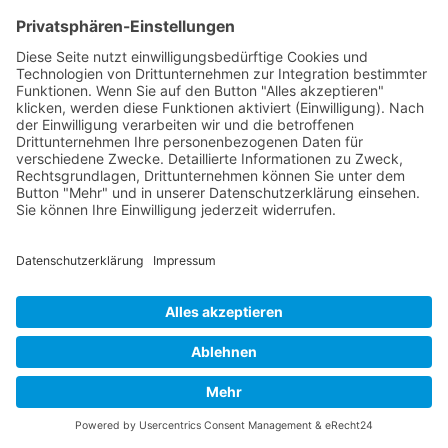
4,05
€
Ähnliche anzeigen
Stauden
Gaillardia x grandiflora ‚Kobold‘
Kokardenblume