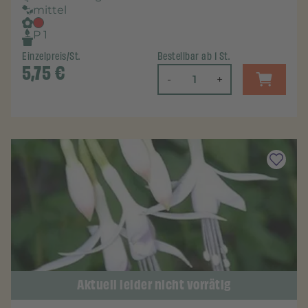
mittel
P 1
Einzelpreis/St.
Bestellbar ab 1 St.
5,75
€
-
+
Aktuell leider nicht vorrätig