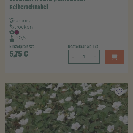
Reiherschnabel
sonnig
trocken
P 0,5
Einzelpreis/St.
Bestellbar ab 1 St.
5,75
€
-
+