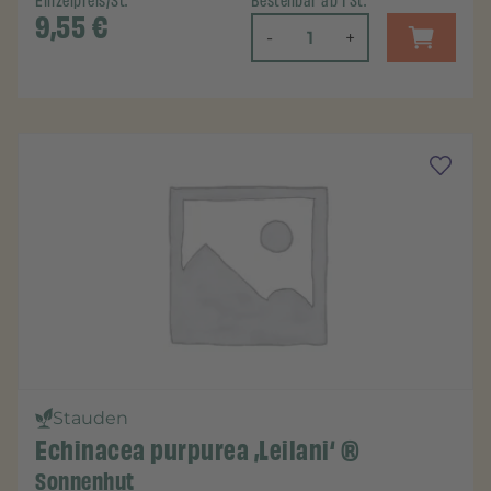
Einzelpreis/St.
Bestellbar ab 1 St.
9,55
€
-
+
Stauden
Echinacea purpurea ‚Leilani‘ ®
Sonnenhut