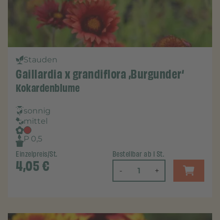
Stauden
Gaillardia x grandiflora ‚Burgunder‘
Kokardenblume
sonnig
mittel
P 0,5
Einzelpreis/St.
Bestellbar ab 1 St.
4,05
€
-
+