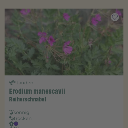
Stauden
Erodium manescavii
Reiherschnabel
sonnig
trocken