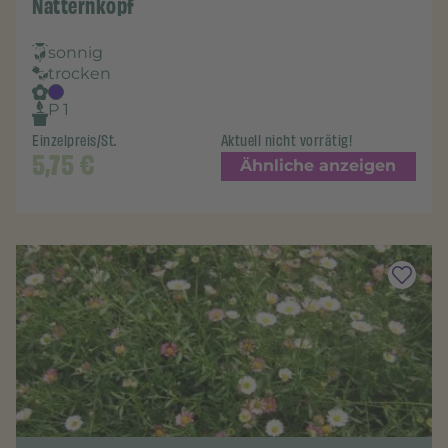
Natternkopf
sonnig
trocken
P 1
Einzelpreis/St.
Aktuell nicht vorrätig!
5,75
€
Ähnliche anzeigen