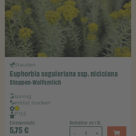
Stauden
Euphorbia seguieriana ssp. niciciana
Steppen-Wolfsmilch
sonnig
mittel, trocken
P 0,5
Einzelpreis/St.
Bestellbar ab 1 St.
5,75
€
-
+