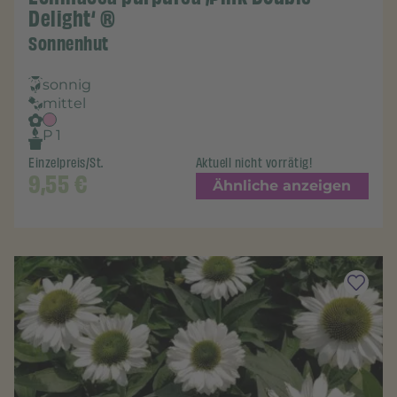
Delight‘ ®
Sonnenhut
sonnig
mittel
P 1
Einzelpreis/St.
Aktuell nicht vorrätig!
9,55
€
Ähnliche anzeigen