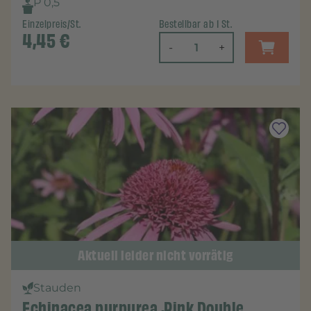
P 0,5
Einzelpreis/St.
Bestellbar ab 1 St.
4,45
€
-
+
Aktuell leider nicht vorrätig
Stauden
Echinacea purpurea ‚Pink Double