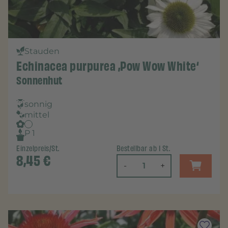
Stauden
Echinacea purpurea ‚Pow Wow White‘
Sonnenhut
sonnig
mittel
P 1
Einzelpreis/St.
Bestellbar ab 1 St.
8,45
€
-
+