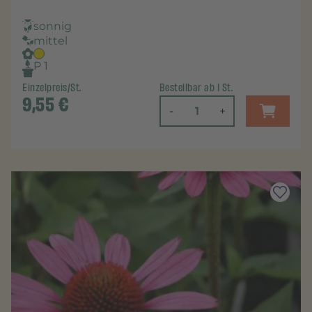
sonnig
mittel
P 1
Einzelpreis/St.
Bestellbar ab 1 St.
9,55
€
-
+