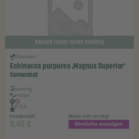
Aktuell leider nicht vorrätig
Stauden
Echinacea purpurea ‚Magnus Superior‘
Sonnenhut
sonnig
mittel
P 0,5
Einzelpreis/St.
Aktuell nicht vorrätig!
4,45
€
Ähnliche anzeigen