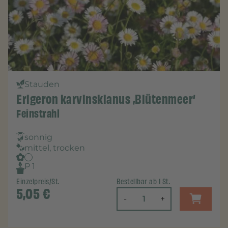
Stauden
Erigeron karvinskianus ‚Blütenmeer‘
Feinstrahl
sonnig
mittel, trocken
P 1
Einzelpreis/St.
Bestellbar ab 1 St.
5,05
€
-
+