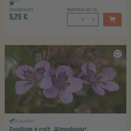
P 1
Einzelpreis/St.
Bestellbar ab 1 St.
5,75
€
-
+
Stauden
Erodium x cult. ‚Almodovar‘