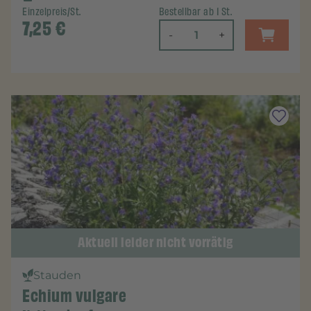
Einzelpreis/St.
Bestellbar ab 1 St.
7,25
€
-
+
Aktuell leider nicht vorrätig
Stauden
Echium vulgare