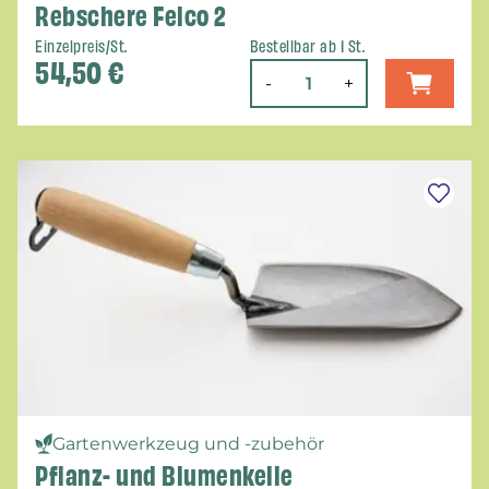
Rebschere Felco 2
Einzelpreis/St.
Bestellbar ab 1 St.
54,50
€
-
+
Gartenwerkzeug und -zubehör
Pflanz- und Blumenkelle