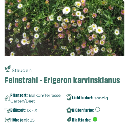
Stauden
Feinstrahl - Erigeron karvinskianus
Pflanzort:
Balkon/Terrasse,
Lichtbedarf:
sonnig
Garten/Beet
Blühzeit:
Blütenfarbe:
IX - X
Höhe (cm):
Blattfarbe:
25