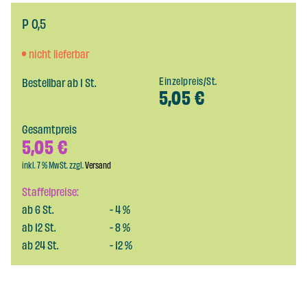
P 0,5
nicht lieferbar
Bestellbar ab 1 St.
Einzelpreis/St.
5,05
€
Gesamtpreis
5,05
€
inkl. 7 % MwSt. zzgl.
Versand
Staffelpreise:
ab
6
St.
-
4
%
ab
12
St.
-
8
%
ab
24
St.
-
12
%