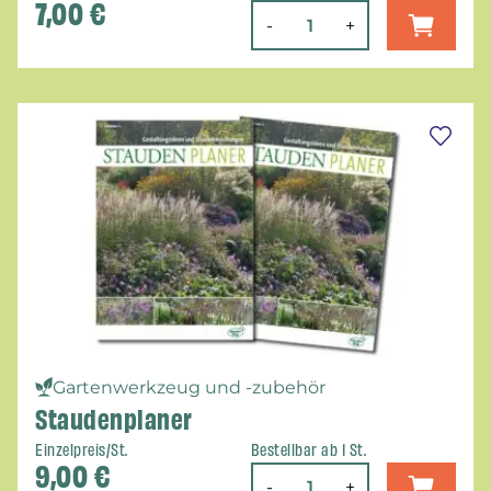
7,00
€
-
+
Gartenwerkzeug und -zubehör
Staudenplaner
Einzelpreis/St.
Bestellbar ab 1 St.
9,00
€
-
+