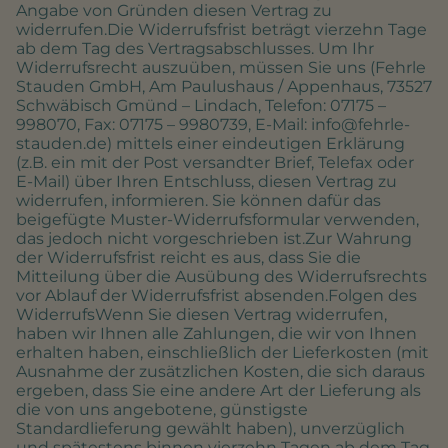
Angabe von Gründen diesen Vertrag zu
widerrufen.Die Widerrufsfrist beträgt vierzehn Tage
ab dem Tag des Vertragsabschlusses. Um Ihr
Widerrufsrecht auszuüben, müssen Sie uns (Fehrle
Stauden GmbH, Am Paulushaus / Appenhaus, 73527
Schwäbisch Gmünd – Lindach, Telefon: 07175 –
998070, Fax: 07175 – 9980739, E-Mail: info@fehrle-
stauden.de) mittels einer eindeutigen Erklärung
(z.B. ein mit der Post versandter Brief, Telefax oder
E-Mail) über Ihren Entschluss, diesen Vertrag zu
widerrufen, informieren. Sie können dafür das
beigefügte Muster-Widerrufsformular verwenden,
das jedoch nicht vorgeschrieben ist.Zur Wahrung
der Widerrufsfrist reicht es aus, dass Sie die
Mitteilung über die Ausübung des Widerrufsrechts
vor Ablauf der Widerrufsfrist absenden.Folgen des
WiderrufsWenn Sie diesen Vertrag widerrufen,
haben wir Ihnen alle Zahlungen, die wir von Ihnen
erhalten haben, einschließlich der Lieferkosten (mit
Ausnahme der zusätzlichen Kosten, die sich daraus
ergeben, dass Sie eine andere Art der Lieferung als
die von uns angebotene, günstigste
Standardlieferung gewählt haben), unverzüglich
und spätestens binnen vierzehn Tagen ab dem Tag