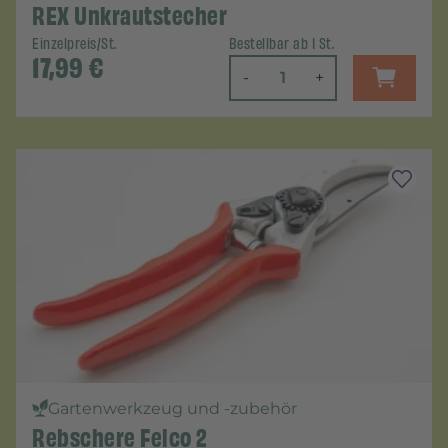
REX Unkrautstecher
Einzelpreis/St.
Bestellbar ab 1 St.
17,99
€
-
+
Gartenwerkzeug und -zubehör
Rebschere Felco 2