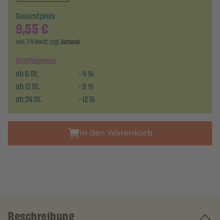
Gesamtpreis
9,55
€
inkl. 7 % MwSt. zzgl.
Versand
Staffelpreise:
ab
6
St.
-
4
%
ab
12
St.
-
8
%
ab
24
St.
-
12
%
In den Warenkorb
Beschreibung