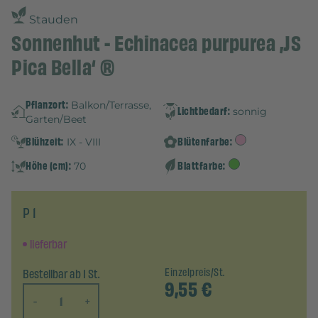
Stauden
Sonnenhut - Echinacea purpurea ‚JS
Pica Bella‘ ®
Pflanzort:
Balkon/Terrasse,
Lichtbedarf:
sonnig
Garten/Beet
Blühzeit:
Blütenfarbe:
IX - VIII
Höhe (cm):
Blattfarbe:
70
P 1
lieferbar
Bestellbar ab 1 St.
Einzelpreis/St.
9,55
€
-
+