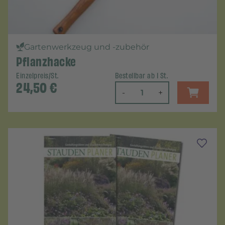
Gartenwerkzeug und -zubehör
Pflanzhacke
Einzelpreis/St.
Bestellbar ab 1 St.
24,50
€
-
+