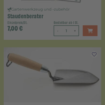
Gartenwerkzeug und -zubehör
Staudenberater
Einzelpreis/St.
Bestellbar ab 1 St.
7,00
€
-
+