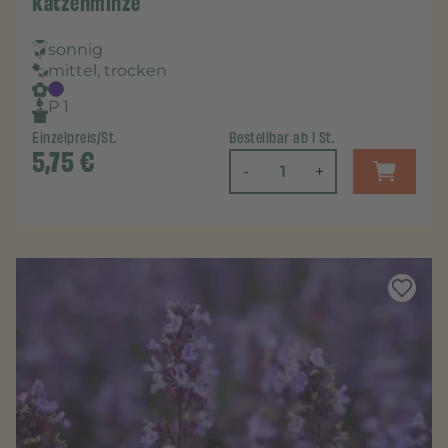
Katzenminze
sonnig
mittel, trocken
P 1
Einzelpreis/St.
Bestellbar ab 1 St.
5,75
€
-
+