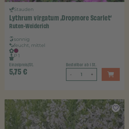
Stauden
Lythrum virgatum ‚Dropmore Scarlet‘
Ruten-Weiderich
sonnig
feucht, mittel
P 1
Einzelpreis/St.
Bestellbar ab 1 St.
5,75
€
-
+