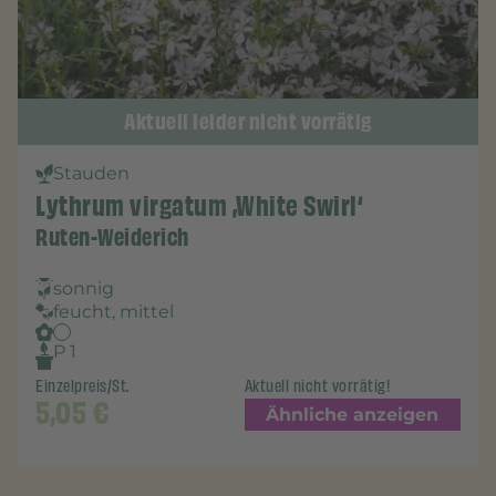
Aktuell leider nicht vorrätig
Stauden
Lythrum virgatum ‚White Swirl‘
Ruten-Weiderich
sonnig
feucht, mittel
P 1
Einzelpreis/St.
Aktuell nicht vorrätig!
5,05
€
Ähnliche anzeigen