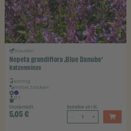
Stauden
Nepeta grandiflora ‚Blue Danube‘
Katzenminze
sonnig
mittel, trocken
P 1
Einzelpreis/St.
Bestellbar ab 1 St.
5,05
€
-
+