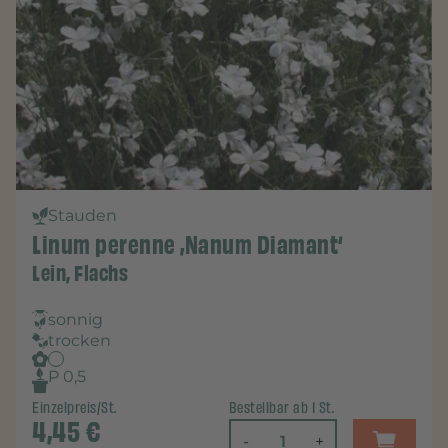
Stauden
Linum perenne ‚Nanum Diamant‘
Lein, Flachs
sonnig
trocken
P 0,5
Einzelpreis/St.
Bestellbar ab 1 St.
4,45
€
-
+