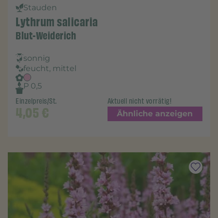
Stauden
Lythrum salicaria
Blut-Weiderich
sonnig
feucht, mittel
P 0,5
Einzelpreis/St.
Aktuell nicht vorrätig!
4,05
€
Ähnliche anzeigen