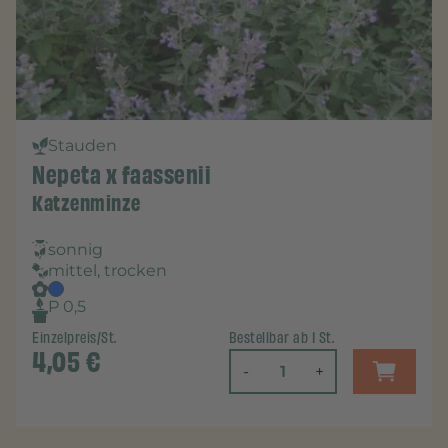
Stauden
Nepeta x faassenii
Katzenminze
sonnig
mittel, trocken
P 0,5
Einzelpreis/St.
Bestellbar ab 1 St.
4,05
€
-
+