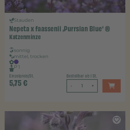
Stauden
Nepeta x faassenii ‚Purrsian Blue‘ ®
Katzenminze
sonnig
mittel, trocken
P 1
Einzelpreis/St.
Bestellbar ab 1 St.
5,75
€
-
+