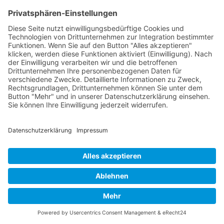
Stauden
Nepeta x faassenii ‚Sylvester Blue‘ ®
Katzenminze
sonnig
mittel, trocken