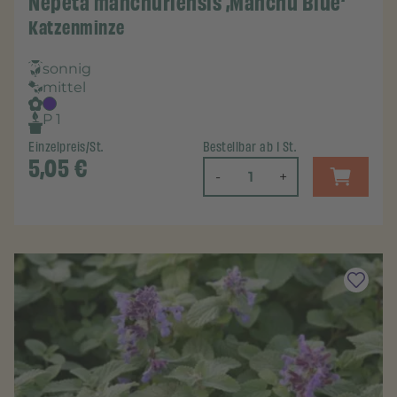
Nepeta manchuriensis ‚Manchu Blue‘
Katzenminze
sonnig
mittel
P 1
Einzelpreis/St.
Bestellbar ab 1 St.
5,05
€
-
+