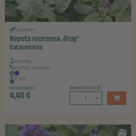
Stauden
Nepeta racemosa ‚Grog‘
Katzenminze
sonnig
mittel, trocken
P 0,5
Einzelpreis/St.
Bestellbar ab 1 St.
4,45
€
-
+