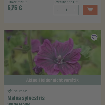
Einzelpreis/St.
Bestellbar ab 1 St.
5,75
€
-
+
Aktuell leider nicht vorrätig
Stauden
Malva sylvestris
Wilde Malve