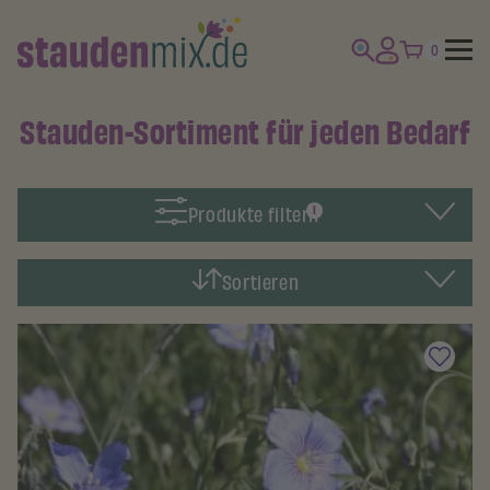
0
Stauden-Sortiment für jeden Bedarf
Produkte filtern
1
Sortieren