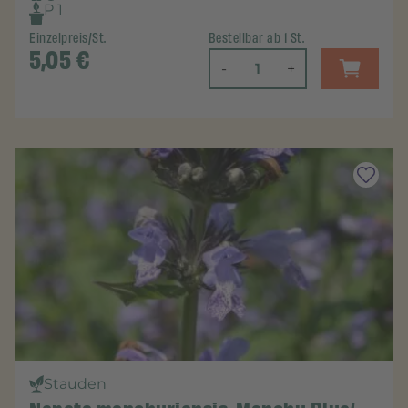
P 1
Einzelpreis/St.
Bestellbar ab 1 St.
5,05
€
-
+
Stauden