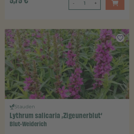
5,75
€
-
+
Stauden
Lythrum salicaria ‚Zigeunerblut‘
Blut-Weiderich