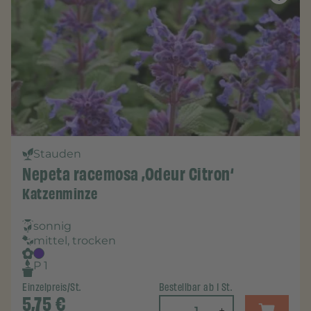
Stauden
Nepeta racemosa ‚Odeur Citron‘
Katzenminze
sonnig
mittel, trocken
P 1
Einzelpreis/St.
Bestellbar ab 1 St.
5,75
€
-
+