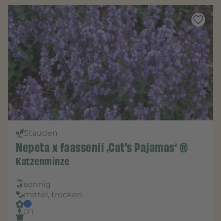
Stauden
Nepeta x faassenii ‚Cat’s Pajamas‘ ®
Katzenminze
sonnig
mittel, trocken
P 1