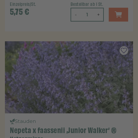
Einzelpreis/St.
Bestellbar ab 1 St.
5,75
€
-
+
Stauden
Nepeta x faassenii ‚Junior Walker‘ ®