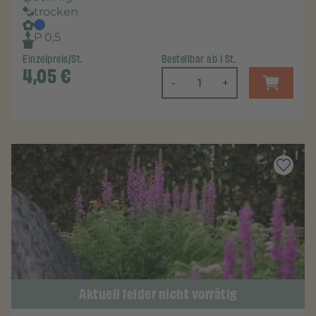
trocken
P 0,5
Einzelpreis/St.
Bestellbar ab 1 St.
4,05
€
-
+
Aktuell leider nicht vorrätig