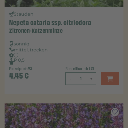
Stauden
Nepeta cataria ssp. citriodora
Zitronen-Katzenminze
sonnig
mittel, trocken
P 0,5
Einzelpreis/St.
Bestellbar ab 1 St.
4,45
€
-
+