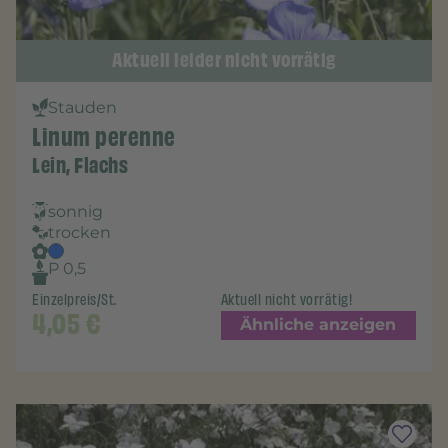
Aktuell leider nicht vorrätig
Stauden
Linum perenne
Lein, Flachs
sonnig
trocken
P 0,5
Einzelpreis/St.
Aktuell nicht vorrätig!
4,05
€
Ähnliche anzeigen