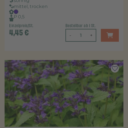
sonnig
mittel, trocken
P 0,5
Einzelpreis/St.
Bestellbar ab 1 St.
4,45
€
-
+