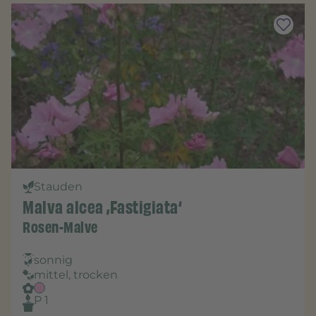
Stauden
Malva alcea ‚Fastigiata‘
Rosen-Malve
sonnig
mittel, trocken
P 1