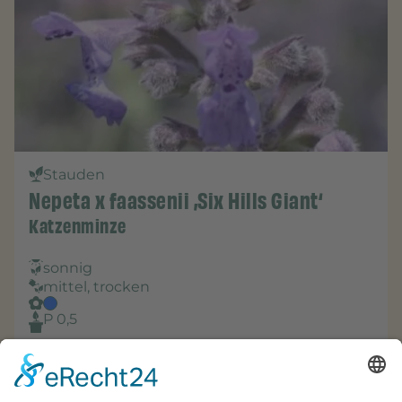
Stauden
Nepeta x faassenii ‚Six Hills Giant‘
Katzenminze
sonnig
mittel, trocken
P 0,5
Einzelpreis/St.
Bestellbar ab 1 St.
4,05
€
-
+