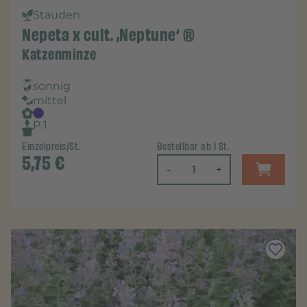
Stauden
Nepeta x cult. ‚Neptune‘ ®
Katzenminze
sonnig
mittel
P 1
Einzelpreis/St.
Bestellbar ab 1 St.
5,75
€
-
+