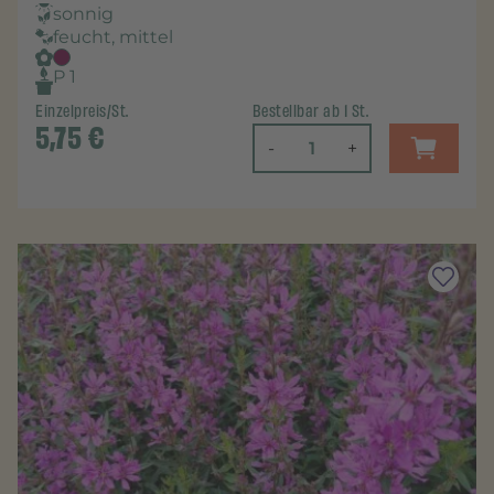
sonnig
feucht, mittel
P 1
Einzelpreis/St.
Bestellbar ab 1 St.
5,75
€
-
+