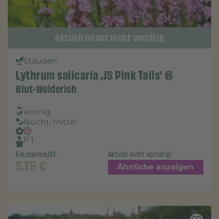
Aktuell leider nicht vorrätig
Stauden
Lythrum salicaria ‚JS Pink Tails‘ ®
Blut-Weiderich
sonnig
feucht, mittel
P 1
Einzelpreis/St.
Aktuell nicht vorrätig!
5,75
€
Ähnliche anzeigen