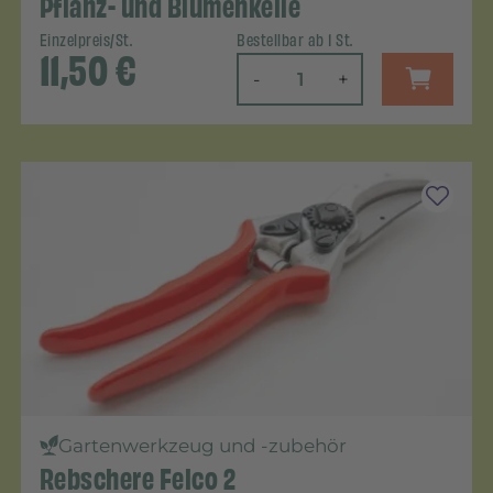
Pflanz- und Blumenkelle
Einzelpreis/St.
Bestellbar ab 1 St.
11,50
€
-
+
Gartenwerkzeug und -zubehör
Rebschere Felco 2