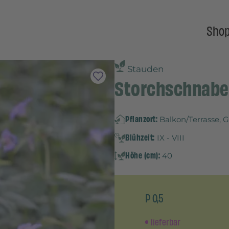
Sho
Stauden
Storchschnabe
Pflanzort:
Balkon/Terrasse, 
Blühzeit:
IX - VIII
Höhe (cm):
40
P 0,5
lieferbar