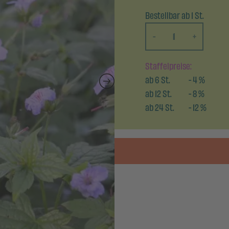
Bestellbar ab 1 St.
-
+
Staffelpreise:
ab
6
St.
-
4
%
ab
12
St.
-
8
%
ab
24
St.
-
12
%