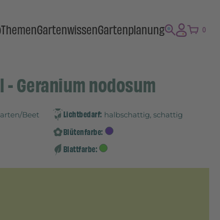
p
Themen
Gartenwissen
Gartenplanung
0
l - Geranium nodosum
Lichtbedarf:
Garten/Beet
halbschattig, schattig
Blütenfarbe:
Blattfarbe: