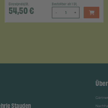
Einzelpreis/St.
Bestellbar ab 1 St.
54,50
€
-
+
Über
Gärtner
ehrle Stauden
Nachhal