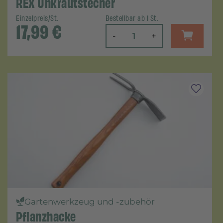
REX Unkrautstecher
Einzelpreis/St.
Bestellbar ab 1 St.
17,99
€
-
+
Gartenwerkzeug und -zubehör
Pflanzhacke