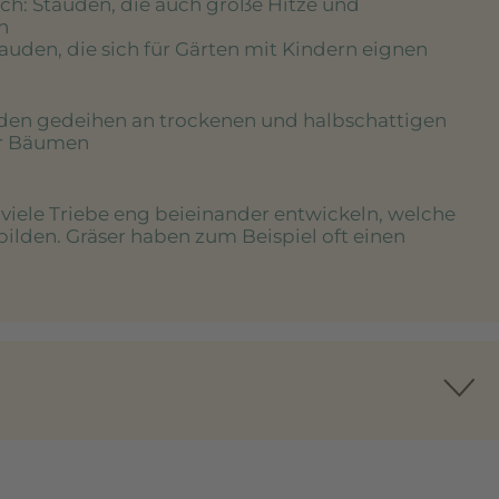
ich
: Stauden, die auch große Hitze und
n
tauden, die sich für Gärten mit Kindern eignen
uden gedeihen an trockenen und halbschattigen
er Bäumen
e viele Triebe eng beieinander entwickeln, welche
bilden. Gräser haben zum Beispiel oft einen