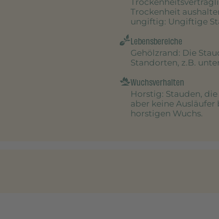
Trockenheitsverträgl
Trockenheit aushalte
ungiftig
: Ungiftige S
Lebensbereiche
Gehölzrand
: Die Sta
Standorten, z.B. unt
Wuchsverhalten
Horstig
: Stauden, di
aber keine Ausläufer 
horstigen Wuchs.