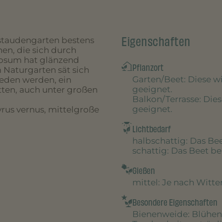
Eigenschaften
dstaudengarten bestens
en, die sich durch
osum hat glänzend
Pflanzort
m Naturgarten sät sich
Garten/Beet
: Diese 
mieden werden, ein
geeignet.
tten, auch unter großen
Balkon/Terrasse
: Die
geeignet.
rus vernus, mittelgroße
Lichtbedarf
halbschattig
: Das B
schattig
: Das Beet 
Gießen
mittel
: Je nach Witt
Besondere Eigenschaften
Bienenweide
: Blühen