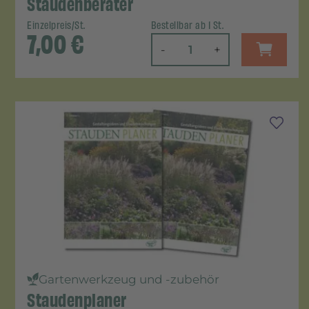
Staudenberater
Einzelpreis/St.
Bestellbar ab 1 St.
7,00
€
-
+
Gartenwerkzeug und -zubehör
Staudenplaner