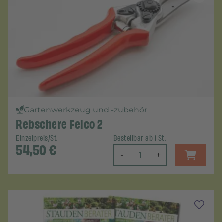
Gartenwerkzeug und -zubehör
Rebschere Felco 2
Einzelpreis/St.
Bestellbar ab 1 St.
54,50
€
-
+