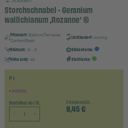
Stauden
Storchschnabel - Geranium
wallichianum ‚Rozanne‘ ®
Pflanzort:
Balkon/Terrasse,
Lichtbedarf:
sonnig
Garten/Beet
Blühzeit:
Blütenfarbe:
IX - X
Höhe (cm):
Blattfarbe:
40
P 1
lieferbar
Bestellbar ab 1 St.
Einzelpreis/St.
8,45
€
-
+