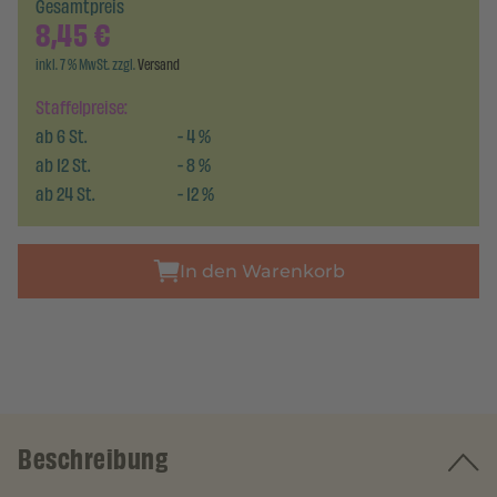
Gesamtpreis
8,45
€
inkl. 7 % MwSt. zzgl.
Versand
Staffelpreise:
ab
6
St.
-
4
%
ab
12
St.
-
8
%
ab
24
St.
-
12
%
In den Warenkorb
Beschreibung