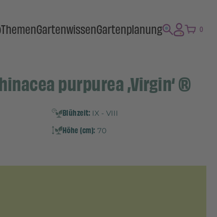
p
Themen
Gartenwissen
Gartenplanung
0
hinacea purpurea ‚Virgin‘ ®
Blühzeit:
IX - VIII
Höhe (cm):
70