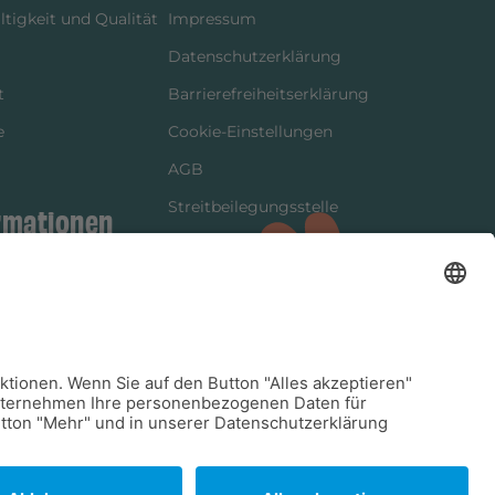
tigkeit und Qualität
Impressum
Datenschutzerklärung
t
Barrierefreiheitserklärung
e
Cookie-Einstellungen
AGB
Streitbeilegungsstelle
rmationen
Vertrag widerrufen
ung
tter
kung
dinformationen
arkeit/Verträglichkeit