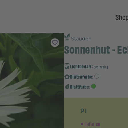
Sho
Stauden
Sonnenhut - Ec
Lichtbedarf:
sonnig
Blütenfarbe:
Blattfarbe:
P 1
lieferbar