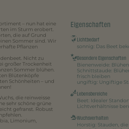
Eigenschaften
ortiment – nun hat eine
rten im Sturm erobert.
rten, die auf Grund
Lichtbedarf
 einen Sommer sind. Wir
sonnig
: Das Beet be
rhafte Pflanzen
Besondere Eigenschaften
denbeet. Nicht zu
i großer Trockenheit
Bienenweide
: Blühen
 ganzen Sommer blühen.
Schnittstaude
: Blühe
ten Blütenköpfe
frisch bleiben
sten Schönheiten – und
ungiftig
: Ungiftige S
hnen!
Lebensbereiche
uchs, die reinweisse
Beet
: Idealer Stando
ine sehr schöne grüne
Lichtverhältnisse be
leicht gefranst. Robust
empfehlen.
Wuchsverhalten
bia, Limonium,
Horstig
: Stauden, di