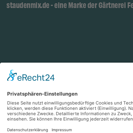
staudenmix.de - eine Marke der Gärtnerei F
Zahlungsarten
Log
Vorkasse
Rechnung