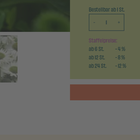
Bestellbar ab 1 St.
-
+
Staffelpreise:
ab
6
St.
-
4
%
ab
12
St.
-
8
%
ab
24
St.
-
12
%