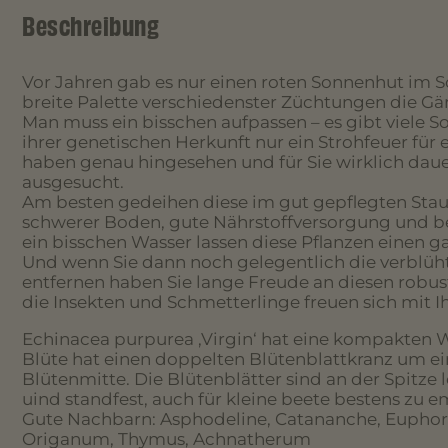
Beschreibung
Vor Jahren gab es nur einen roten Sonnenhut im S
breite Palette verschiedenster Züchtungen die Gä
Man muss ein bisschen aufpassen – es gibt viele So
ihrer genetischen Herkunft nur ein Strohfeuer für
haben genau hingesehen und für Sie wirklich daue
ausgesucht.
Am besten gedeihen diese im gut gepflegten Stau
schwerer Boden, gute Nährstoffversorgung und be
ein bisschen Wasser lassen diese Pflanzen einen
Und wenn Sie dann noch gelegentlich die verblüh
entfernen haben Sie lange Freude an diesen robu
die Insekten und Schmetterlinge freuen sich mit I
Echinacea purpurea ‚Virgin‘ hat eine kompakten W
Blüte hat einen doppelten Blütenblattkranz um e
Blütenmitte. Die Blütenblätter sind an der Spitze 
uind standfest, auch für kleine beete bestens zu 
Gute Nachbarn: Asphodeline, Catananche, Euphor
Origanum, Thymus, Achnatherum