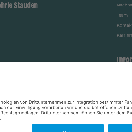
ehrle Stauden
Nachhal
Team
Kontak
Karrier
Info
istikpartner
Bezahl
Newsle
Verpac
Versan
Verfügb