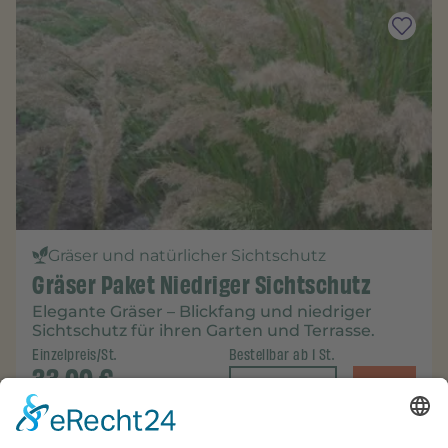
Gräser und natürlicher Sichtschutz
Gräser Paket Niedriger Sichtschutz
Elegante Gräser – Blickfang und niedriger
Sichtschutz für ihren Garten und Terrasse.
Einzelpreis/St.
Bestellbar ab 1 St.
33,00
€
-
+