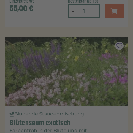
Einzelpreis/St.
Bestellbar ab 1 St.
55,00
€
-
+
Blühende Staudenmischung
Blütensaum exotisch
Farbenfroh in der Blüte und mit