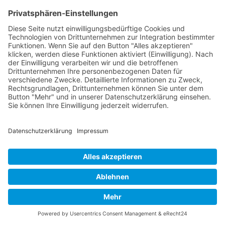
Gräser und natürlicher Sichtschutz
Gräserpaket Bronze
Diese Gräser bringen Farbe in Ihren Garten!
Einzelpreis/St.
Bestellbar ab 1 St.
33,00
€
-
+