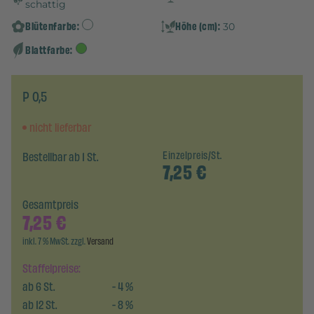
schattig
Blütenfarbe:
Höhe (cm):
30
Blattfarbe:
P 0,5
nicht lieferbar
Bestellbar ab 1 St.
Einzelpreis/St.
7,25
€
Gesamtpreis
7,25
€
inkl. 7 % MwSt. zzgl.
Versand
Staffelpreise:
ab
6
St.
-
4
%
ab
12
St.
-
8
%