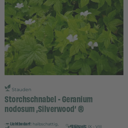
Stauden
Storchschnabel - Geranium
nodosum ‚Silverwood‘ ®
Lichtbedarf:
halbschattig,
Blühzeit:
IX - VIII