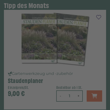
Tipp des Monats
Gartenwerkzeug und -zubehör
Staudenplaner
Einzelpreis/St.
Bestellbar ab 1 St.
9,00
€
-
+