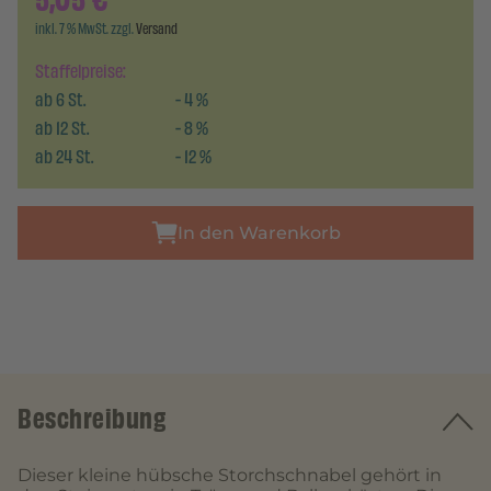
5,05
€
inkl. 7 % MwSt. zzgl.
Versand
Staffelpreise:
ab
6
St.
-
4
%
ab
12
St.
-
8
%
ab
24
St.
-
12
%
In den Warenkorb
Beschreibung
Dieser kleine hübsche Storchschnabel gehört in