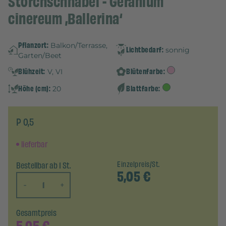
Storchschnabel - Geranium
cinereum ‚Ballerina‘
Pflanzort:
Balkon/Terrasse,
Lichtbedarf:
sonnig
Garten/Beet
Blühzeit:
Blütenfarbe:
V, VI
Höhe (cm):
Blattfarbe:
20
P 0,5
lieferbar
Bestellbar ab 1 St.
Einzelpreis/St.
5,05
€
-
+
Gesamtpreis