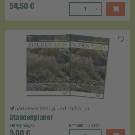
54,50
€
-
+
Gartenwerkzeug und -zubehör
Staudenplaner
Einzelpreis/St.
Bestellbar ab 1 St.
9,00
€