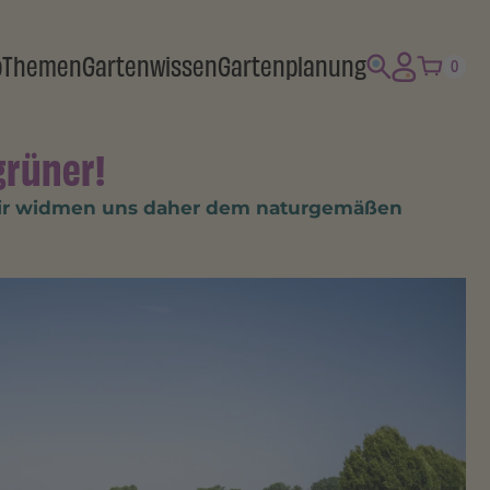
p
Themen
Gartenwissen
Gartenplanung
0
grüner!
e. Wir widmen uns daher dem naturgemäßen