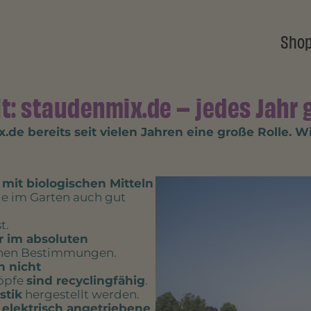
Sho
: staudenmix.de – jedes Jahr 
x.de bereits seit vielen Jahren eine große Roll
g
mit biologischen Mitteln
die im Garten auch gut
t.
r im absoluten
chen Bestimmungen.
n nicht
Töpfe
sind recyclingfähig
.
stik
hergestellt werden.
h
elektrisch angetriebene