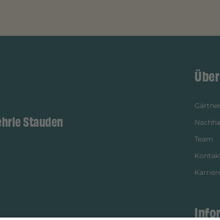
Über
Gärtner
ehrle Stauden
Nachhal
Team
Kontak
Karrier
Info