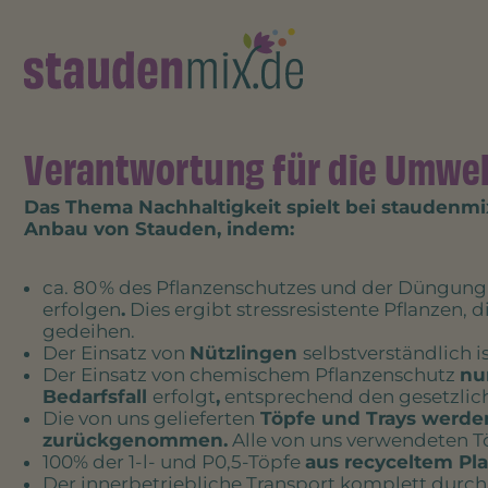
Verantwortung für die Umwelt
Das Thema Nachhaltigkeit spielt bei staudenmi
Anbau von Stauden, indem:
ca. 80 % des Pflanzenschutzes und der Düngun
erfolgen
.
Dies ergibt stressresistente Pflanzen, 
gedeihen.
Der Einsatz von
Nützlingen
selbstverständlich is
Der Einsatz von chemischem Pflanzenschutz
nu
Bedarfsfall
erfolgt
,
entsprechend den gesetzli
Die von uns gelieferten
Töpfe und Trays werde
zurückgenommen.
Alle von uns verwendeten 
100% der 1-l- und P0,5-Töpfe
aus recyceltem Pla
Der innerbetriebliche Transport komplett durc