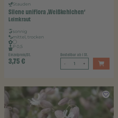
Stauden
Silene uniflora ‚Weißkehlchen‘
Leimkraut
sonnig
mittel, trocken
P 0,5
Einzelpreis/St.
Bestellbar ab 1 St.
3,75
€
-
+