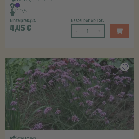
P 0,5
Einzelpreis/St.
Bestellbar ab 1 St.
4,45
€
-
+
Stauden