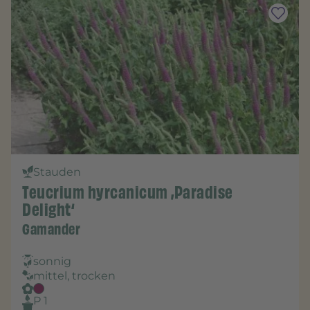
Stauden
Teucrium hyrcanicum ‚Paradise
Delight‘
Gamander
sonnig
mittel, trocken
P 1