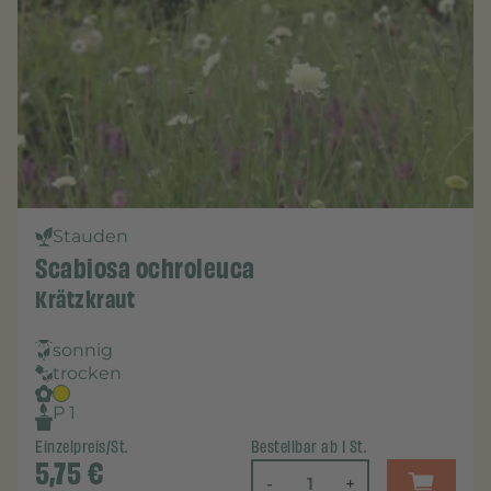
Stauden
Scabiosa ochroleuca
Krätzkraut
sonnig
trocken
P 1
Einzelpreis/St.
Bestellbar ab 1 St.
5,75
€
-
+