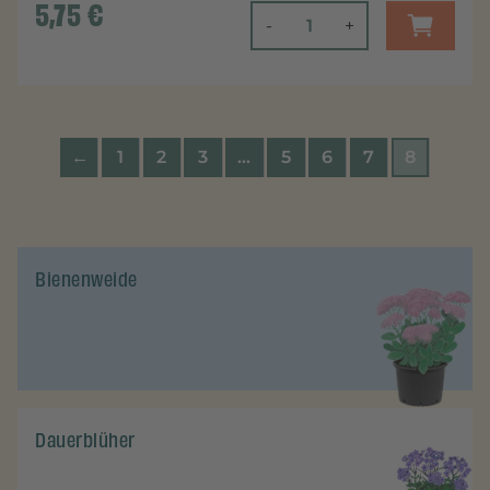
5,75
€
-
+
←
1
2
3
…
5
6
7
8
Bienenweide
Dauerblüher