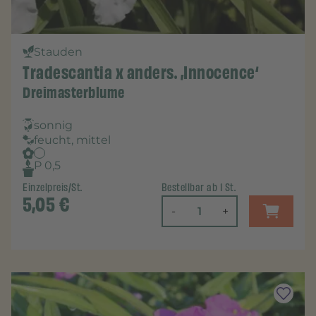
Stauden
Tradescantia x anders. ‚Innocence‘
Dreimasterblume
sonnig
feucht, mittel
P 0,5
Einzelpreis/St.
Bestellbar ab 1 St.
5,05
€
-
+