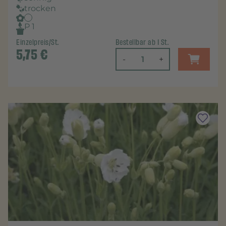
trocken
P 1
Einzelpreis/St.
Bestellbar ab 1 St.
5,75
€
-
+