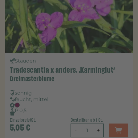
Stauden
Tradescantia x anders. ‚Karminglut‘
Dreimasterblume
sonnig
feucht, mittel
P 0,5
Einzelpreis/St.
Bestellbar ab 1 St.
5,05
€
-
+