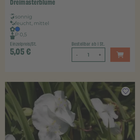
Dreimasterblume
sonnig
feucht, mittel
P 0,5
Einzelpreis/St.
Bestellbar ab 1 St.
5,05
€
-
+