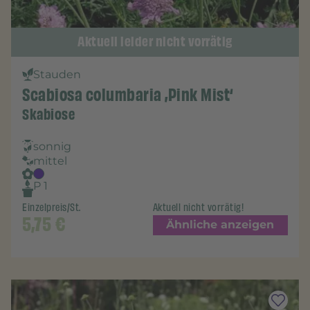
Aktuell leider nicht vorrätig
Stauden
Scabiosa columbaria ‚Pink Mist‘
Skabiose
sonnig
mittel
P 1
Einzelpreis/St.
Aktuell nicht vorrätig!
5,75
€
Ähnliche anzeigen