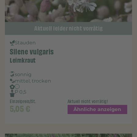
Aktuell leider nicht vorrätig
Stauden
Silene vulgaris
Leimkraut
sonnig
mittel, trocken
P 0,5
Einzelpreis/St.
Aktuell nicht vorrätig!
5,05
€
Ähnliche anzeigen