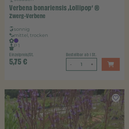
Verbena bonariensis ‚Lollipop‘ ®
Zwerg-Verbene
sonnig
mittel, trocken
P 1
Einzelpreis/St.
Bestellbar ab 1 St.
5,75
€
-
+