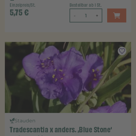
Einzelpreis/St.
Bestellbar ab 1 St.
5,75
€
-
+
Stauden
Tradescantia x anders. ‚Blue Stone‘