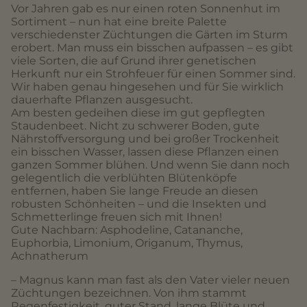
Vor Jahren gab es nur einen roten Sonnenhut im
Sortiment – nun hat eine breite Palette
verschiedenster Züchtungen die Gärten im Sturm
erobert. Man muss ein bisschen aufpassen – es gibt
viele Sorten, die auf Grund ihrer genetischen
Herkunft nur ein Strohfeuer für einen Sommer sind.
Wir haben genau hingesehen und für Sie wirklich
dauerhafte Pflanzen ausgesucht.
Am besten gedeihen diese im gut gepflegten
Staudenbeet. Nicht zu schwerer Boden, gute
Nährstoffversorgung und bei großer Trockenheit
ein bisschen Wasser, lassen diese Pflanzen einen
ganzen Sommer blühen. Und wenn Sie dann noch
gelegentlich die verblühten Blütenköpfe
entfernen, haben Sie lange Freude an diesen
robusten Schönheiten – und die Insekten und
Schmetterlinge freuen sich mit Ihnen!
Gute Nachbarn: Asphodeline, Catananche,
Euphorbia, Limonium, Origanum, Thymus,
Achnatherum
– Magnus kann man fast als den Vater vieler neuen
Züchtungen bezeichnen. Von ihm stammt
Regenfestigkeit, guter Stand, lange Blüte und