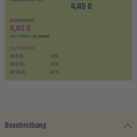
4,45
€
Gesamtpreis
4,45
€
inkl. 7 % MwSt. zzgl.
Versand
Staffelpreise:
ab
6
St.
-
4
%
ab
12
St.
-
8
%
ab
24
St.
-
12
%
Beschreibung