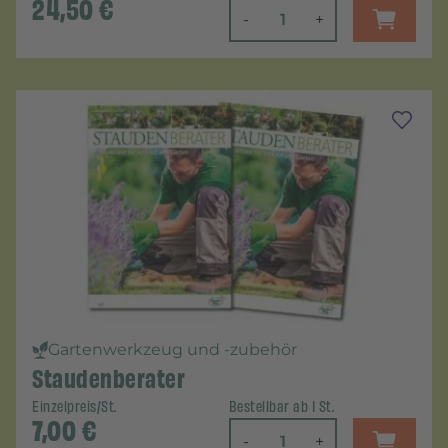
24,50
€
-
+
Gartenwerkzeug und -zubehör
Staudenberater
Einzelpreis/St.
Bestellbar ab 1 St.
7,00
€
-
+