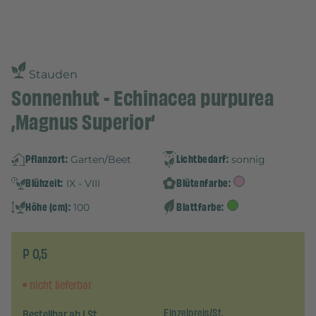
Stauden
Sonnenhut - Echinacea purpurea
‚Magnus Superior‘
Pflanzort:
Lichtbedarf:
Garten/Beet
sonnig
Blühzeit:
Blütenfarbe:
IX - VIII
Höhe (cm):
Blattfarbe:
100
P 0,5
nicht lieferbar
Bestellbar ab 1 St.
Einzelpreis/St.