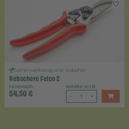
Gartenwerkzeug und -zubehör
Rebschere Felco 2
Einzelpreis/St.
Bestellbar ab 1 St.
54,50
€
-
+