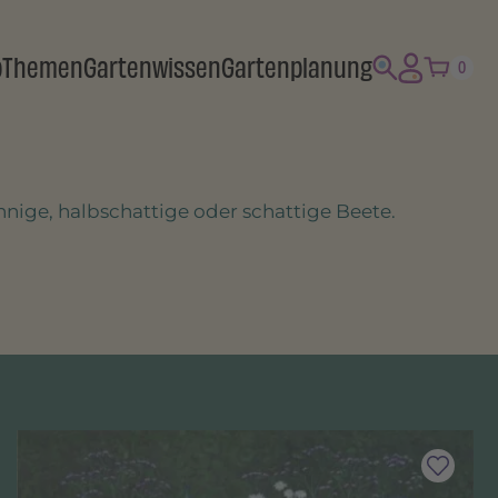
p
Themen
Gartenwissen
Gartenplanung
0
nnige, halbschattige oder schattige Beete.