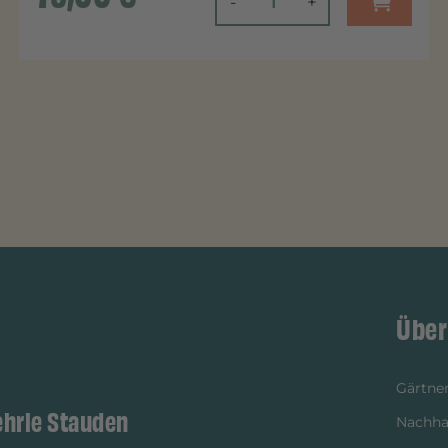
-
+
Über
Gärtner
ehrle Stauden
Nachhal