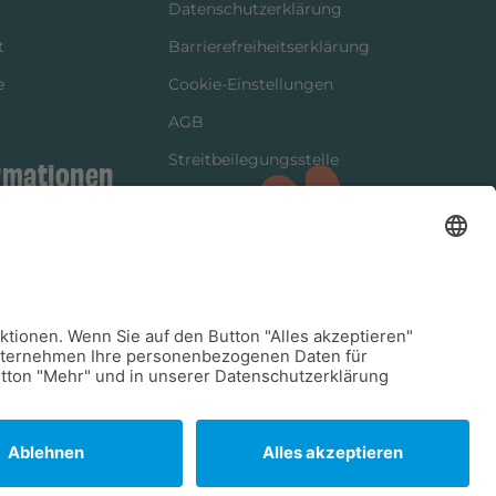
Datenschutzerklärung
t
Barrierefreiheitserklärung
e
Cookie-Einstellungen
AGB
Streitbeilegungsstelle
rmationen
Vertrag widerrufen
ung
tter
kung
dinformationen
arkeit/Verträglichkeit