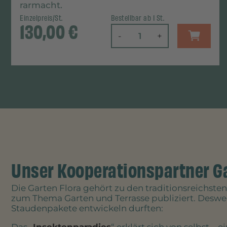
rarmacht.
Einzelpreis/St.
Bestellbar ab 1 St.
130,00
€
-
+
Unser Kooperationspartner Ga
Die Garten Flora gehört zu den traditionsreichst
zum Thema Garten und Terrasse publiziert. Deswegen
Staudenpakete entwickeln durften:
Das „
Insektenparadies
“ erklärt sich von selbst 