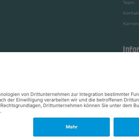
Team
Kontak
Karrier
Info
istikpartner
Bezahl
Newsle
Verpac
Versan
Verfügb