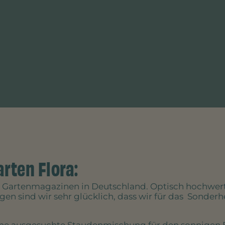
rten Flora:
en Gartenmagazinen in Deutschland. Optisch hochwert
 sind wir sehr glücklich, dass wir für das Sonderhef
– eine ausgesuchte Staudenmischung für den sonnigen