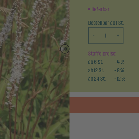
lieferbar
Bestellbar ab 1 St.
-
+
Staffelpreise:
ab
6
St.
-
4
%
ab
12
St.
-
8
%
ab
24
St.
-
12
%