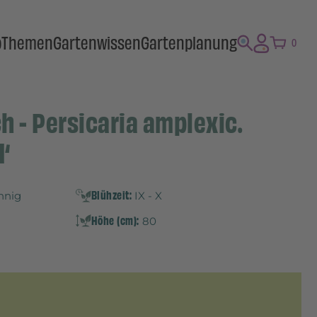
p
Themen
Gartenwissen
Gartenplanung
0
 - Persicaria amplexic.
d‘
Blühzeit:
onnig
IX - X
Höhe (cm):
80