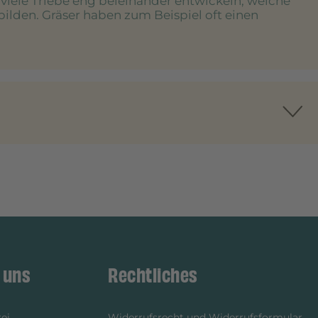
e viele Triebe eng beieinander entwickeln, welche
bilden. Gräser haben zum Beispiel oft einen
 uns
Rechtliches
ei
Widerrufsrecht und Widerrufsformular