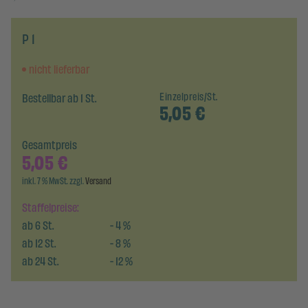
P 1
nicht lieferbar
Bestellbar ab 1 St.
Einzelpreis/St.
5,05
€
Gesamtpreis
5,05
€
inkl. 7 % MwSt. zzgl.
Versand
Staffelpreise:
ab
6
St.
-
4
%
ab
12
St.
-
8
%
ab
24
St.
-
12
%