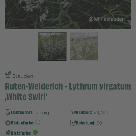
Stauden
Ruten-Weiderich - Lythrum virgatum
‚White Swirl‘
Lichtbedarf:
Blühzeit:
sonnig
VII, VIII
Blütenfarbe:
Höhe (cm):
80
Blattfarbe: