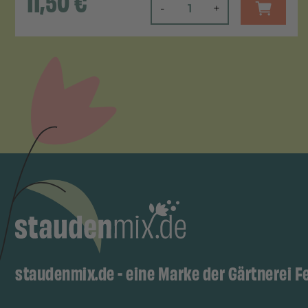
11,50
€
-
+
staudenmix.de - eine Marke der Gärtnerei F