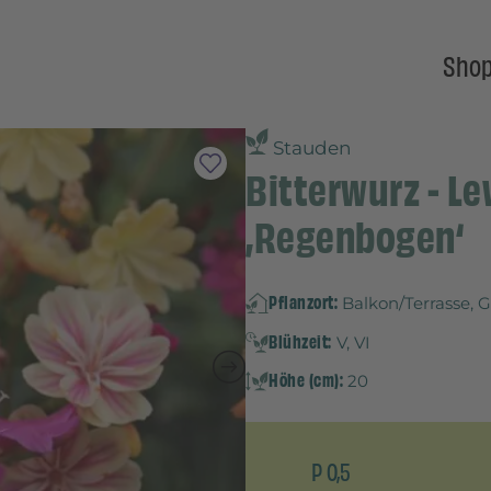
Sho
Stauden
Bitterwurz - L
‚Regenbogen‘
Pflanzort:
Balkon/Terrasse, 
Blühzeit:
V, VI
Höhe (cm):
20
P 0,5