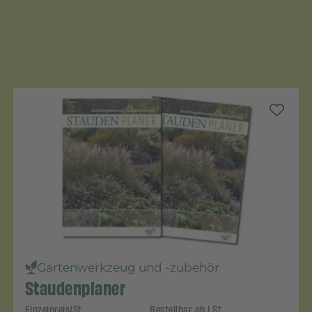
Gartenwerkzeug und -zubehör
Staudenplaner
Einzelpreis/St.
Bestellbar ab 1 St.