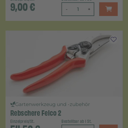
9,00
€
-
+
Gartenwerkzeug und -zubehör
Rebschere Felco 2
Einzelpreis/St.
Bestellbar ab 1 St.