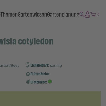
p
Themen
Gartenwissen
Gartenplanung
0
ewisia cotyledon
Lichtbedarf:
Garten/Beet
sonnig
Blütenfarbe:
Blattfarbe: