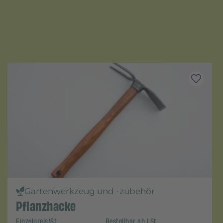
Gartenwerkzeug und -zubehör
Pflanzhacke
Einzelpreis/St.
Bestellbar ab 1 St.