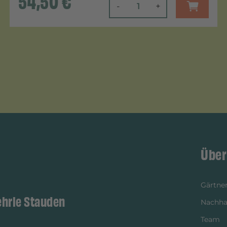
54,50
€
-
+
Über
Gärtner
ehrle Stauden
Nachhal
Team