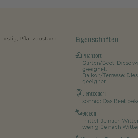
Eigenschaften
 horstig, Pflanzabstand
Pflanzort
Garten/Beet
: Diese 
geeignet.
Balkon/Terrasse
: Die
geeignet.
Lichtbedarf
sonnig
: Das Beet be
Gießen
mittel
: Je nach Witt
wenig
: Je nach Witt