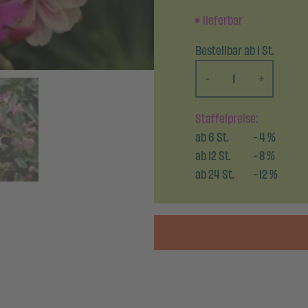
lieferbar
Bestellbar ab 1 St.
-
+
Staffelpreise:
ab
6
St.
-
4
%
ab
12
St.
-
8
%
ab
24
St.
-
12
%