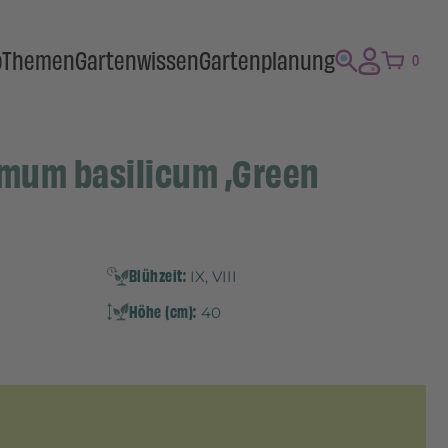
p
Themen
Gartenwissen
Gartenplanung
0
imum basilicum ‚Green
Blühzeit:
IX, VIII
Höhe (cm):
40