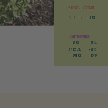
nicht lieferbar
Bestellbar ab 1 St.
Staffelpreise:
ab
6
St.
-
4
%
ab
12
St.
-
8
%
ab
24
St.
-
12
%