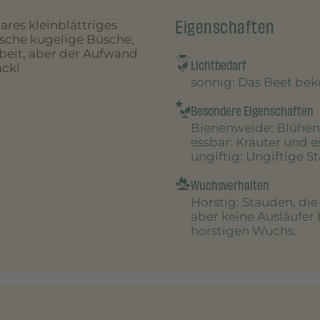
Eigenschaften
res kleinblättriges
che kugelige Büsche,
rbeit, aber der Aufwand
Lichtbedarf
ck!
sonnig
: Das Beet be
Besondere Eigenschaften
Bienenweide
: Blühen
essbar
: Kräuter und 
ungiftig
: Ungiftige S
Wuchsverhalten
Horstig
: Stauden, di
aber keine Ausläufer 
horstigen Wuchs.