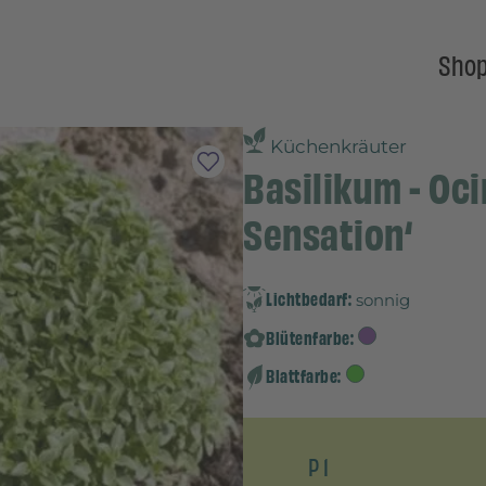
Sho
Küchenkräuter
Basilikum - Oc
Sensation‘
Lichtbedarf:
sonnig
Blütenfarbe:
Blattfarbe:
P 1