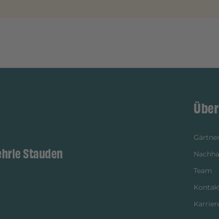
Über
Gärtner
ehrle Stauden
Nachhal
Team
Kontak
Karrier