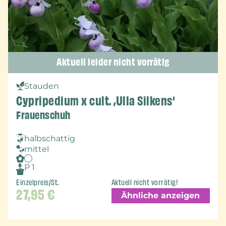
Aktuell leider nicht vorrätig
Stauden
Cypripedium x cult. ‚Ulla Silkens‘
Frauenschuh
halbschattig
mittel
P 1
Einzelpreis/St.
Aktuell nicht vorrätig!
27,95
€
Ähnliche anzeigen