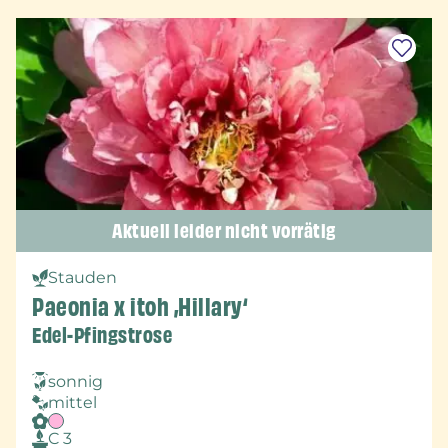
Aktuell leider nicht vorrätig
Stauden
Paeonia x itoh ‚Hillary‘
Edel-Pfingstrose
sonnig
mittel
C 3