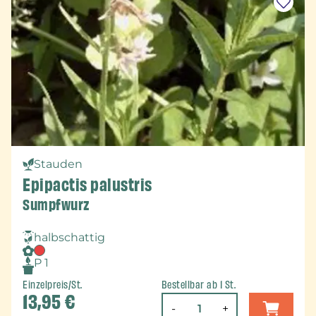
Stauden
Epipactis palustris
Sumpfwurz
halbschattig
P 1
Einzelpreis/St.
Bestellbar ab 1 St.
13,95
€
-
+