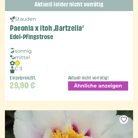
Aktuell leider nicht vorrätig
Stauden
Paeonia x itoh ‚Bartzella‘
Edel-Pfingstrose
sonnig
mittel
C 3
Einzelpreis/St.
Aktuell nicht vorrätig!
29,90
€
Ähnliche anzeigen