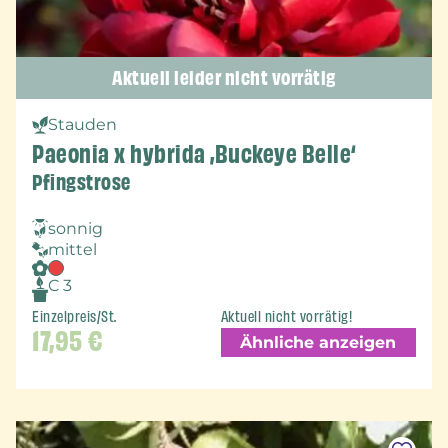
Aktuell leider nicht vorrätig
Stauden
Paeonia x hybrida ‚Buckeye Belle‘
Pfingstrose
sonnig
mittel
C 3
Einzelpreis/St.
Aktuell nicht vorrätig!
17,95
€
Ähnliche anzeigen