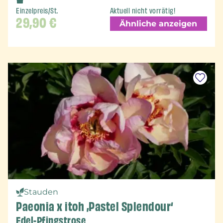
Einzelpreis/St.
Aktuell nicht vorrätig!
29,90
€
Ähnliche anzeigen
Stauden
Paeonia x itoh ‚Pastel Splendour‘
Edel-Pfingstrose