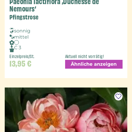
Paeonia lactiflora ‚Duchesse de
Nemours‘
Pfingstrose
sonnig
mittel
C 3
Einzelpreis/St.
Aktuell nicht vorrätig!
13,95
€
Ähnliche anzeigen