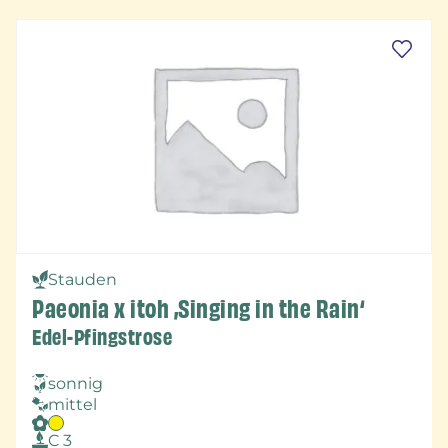
Stauden
Paeonia x itoh ‚Singing in the Rain‘
Edel-Pfingstrose
sonnig
mittel
C 3