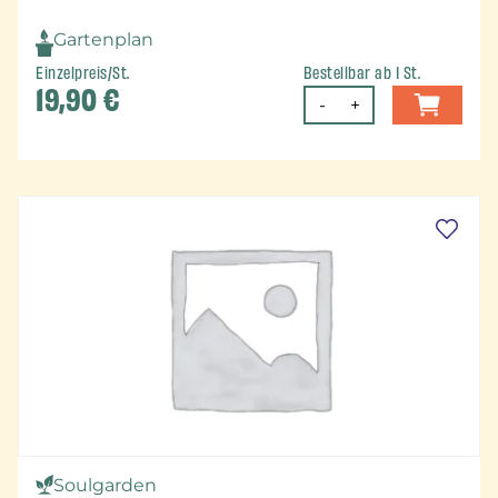
Gartenplan
Einzelpreis/St.
Bestellbar ab 1 St.
19,90
€
-
+
Soulgarden