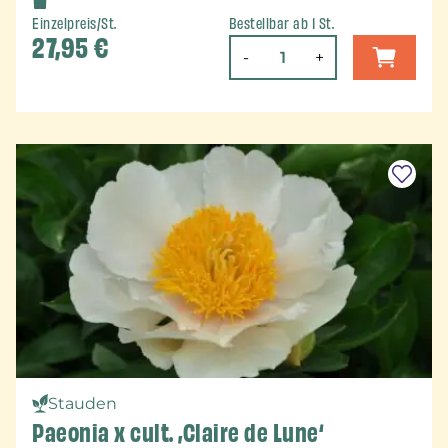
Einzelpreis/St.
Bestellbar ab 1 St.
27,95
€
-
+
Stauden
Paeonia x cult. ‚Claire de Lune‘