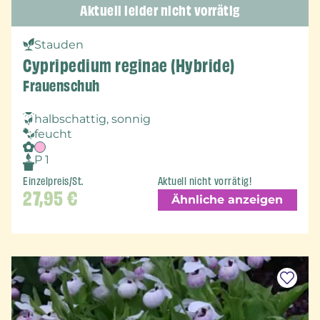
Aktuell leider nicht vorrätig
Stauden
Cypripedium reginae (Hybride)
Frauenschuh
halbschattig, sonnig
feucht
P 1
Einzelpreis/St.
Aktuell nicht vorrätig!
27,95
€
Ähnliche anzeigen