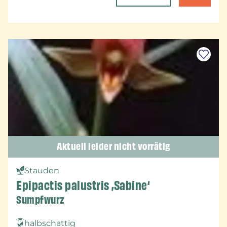
Aktuell leider nicht vorrätig
Stauden
Epipactis palustris ‚Sabine‘
Sumpfwurz
halbschattig