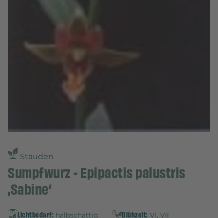
Stauden
Sumpfwurz - Epipactis palustris
‚Sabine‘
Lichtbedarf:
Blühzeit:
halbschattig
VI, VII