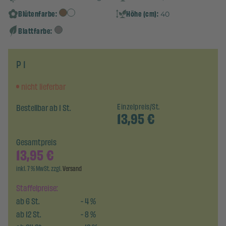
Blütenfarbe:
Höhe (cm):
40
Blattfarbe:
P 1
nicht lieferbar
Bestellbar ab 1 St.
Einzelpreis/St.
13,95
€
Gesamtpreis
13,95
€
inkl. 7 % MwSt. zzgl.
Versand
Staffelpreise:
ab
6
St.
-
4
%
ab
12
St.
-
8
%