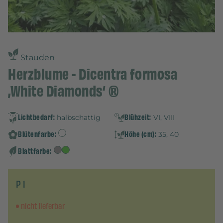
Stauden
Herzblume - Dicentra formosa
‚White Diamonds‘ ®
Lichtbedarf:
Blühzeit:
halbschattig
VI, VIII
Blütenfarbe:
Höhe (cm):
35, 40
Blattfarbe:
P 1
nicht lieferbar