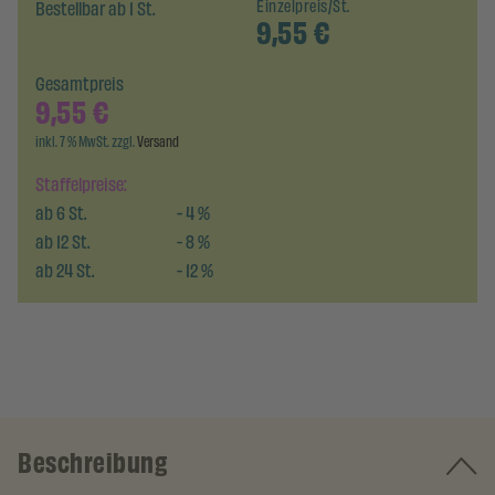
Bestellbar ab 1 St.
Einzelpreis/St.
9,55
€
Gesamtpreis
9,55
€
inkl. 7 % MwSt. zzgl.
Versand
Staffelpreise:
ab
6
St.
-
4
%
ab
12
St.
-
8
%
ab
24
St.
-
12
%
Beschreibung