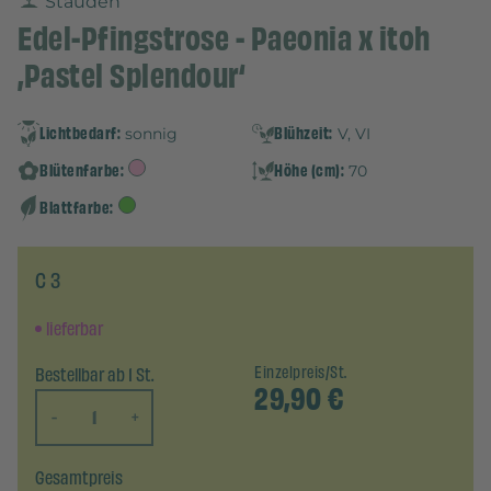
Stauden
Edel-Pfingstrose - Paeonia x itoh
‚Pastel Splendour‘
Lichtbedarf:
Blühzeit:
sonnig
V, VI
Blütenfarbe:
Höhe (cm):
70
Blattfarbe:
C 3
lieferbar
Bestellbar ab 1 St.
Einzelpreis/St.
29,90
€
-
+
Gesamtpreis