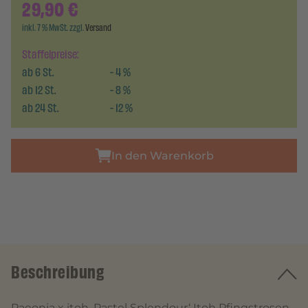
29,90
€
inkl. 7 % MwSt. zzgl.
Versand
Staffelpreise:
ab
6
St.
-
4
%
ab
12
St.
-
8
%
ab
24
St.
-
12
%
In den Warenkorb
Beschreibung
Paeonia x itoh ‚Pastel Splendour‘ Itoh Pfingstrosen