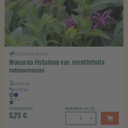
Küchenkräuter
Monarda fistulosa var. menthifolia
Indianernessel
sonnig
mittel
P 1
Einzelpreis/St.
Bestellbar ab 1 St.
5,75
€
-
+