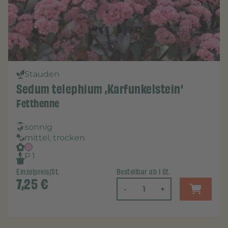
Stauden
Sedum telephium ‚Karfunkelstein‘
Fetthenne
sonnig
mittel, trocken
P 1
Einzelpreis/St.
Bestellbar ab 1 St.
7,25
€
-
+