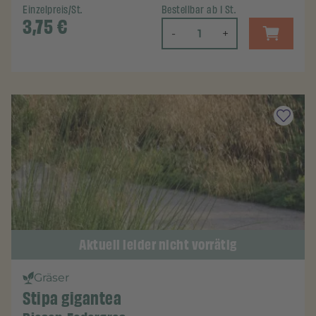
Einzelpreis/St.
Bestellbar ab 1 St.
3,75
€
-
+
Aktuell leider nicht vorrätig
Gräser
Stipa gigantea