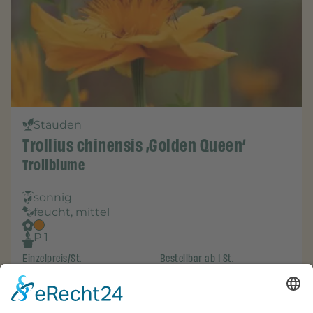
Stauden
Trollius chinensis ‚Golden Queen‘
Trollblume
sonnig
feucht, mittel
P 1
Einzelpreis/St.
Bestellbar ab 1 St.
7,25
€
-
+