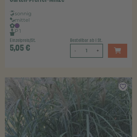
sonnig
mittel
P 1
Einzelpreis/St.
Bestellbar ab 1 St.
5,05
€
-
+