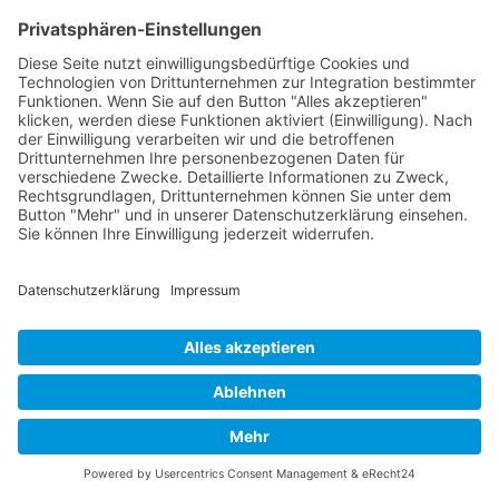
Stauden
Achillea filipendulina ‚Altgold‘
Gold-Garbe
sonnig
mittel, trocken