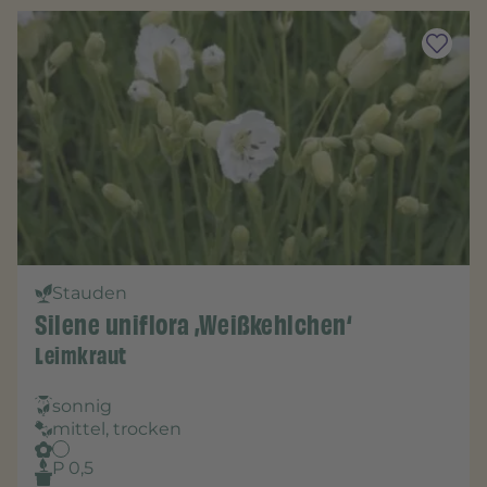
Stauden
Silene uniflora ‚Weißkehlchen‘
Leimkraut
sonnig
mittel, trocken
P 0,5