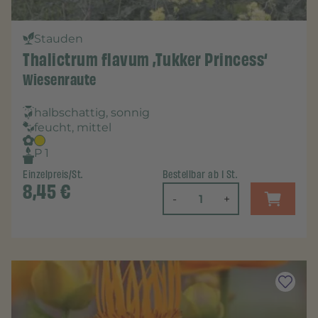
Stauden
Thalictrum flavum ‚Tukker Princess‘
Wiesenraute
halbschattig, sonnig
feucht, mittel
P 1
Einzelpreis/St.
Bestellbar ab 1 St.
8,45
€
-
+