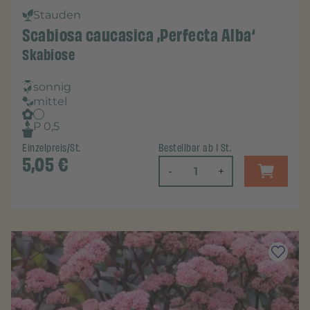
Stauden
Scabiosa caucasica ‚Perfecta Alba‘
Skabiose
sonnig
mittel
P 0,5
Einzelpreis/St.
Bestellbar ab 1 St.
5,05
€
-
+