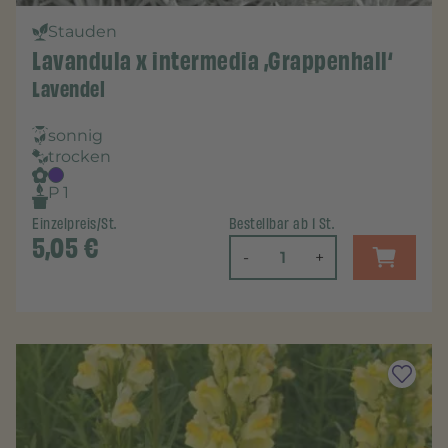
Stauden
Lavandula x intermedia ‚Grappenhall‘
Lavendel
sonnig
trocken
P 1
Einzelpreis/St.
Bestellbar ab 1 St.
5,05
€
-
+