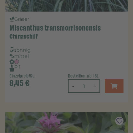
Gräser
Miscanthus transmorrisonensis
Chinaschilf
sonnig
mittel
P 1
Einzelpreis/St.
Bestellbar ab 1 St.
8,45
€
-
+