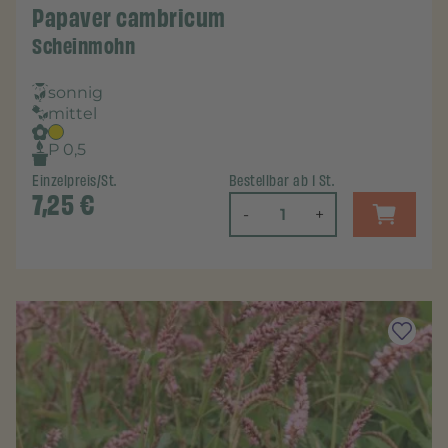
Papaver cambricum
Scheinmohn
sonnig
mittel
P 0,5
Einzelpreis/St.
Bestellbar ab 1 St.
7,25
€
-
+