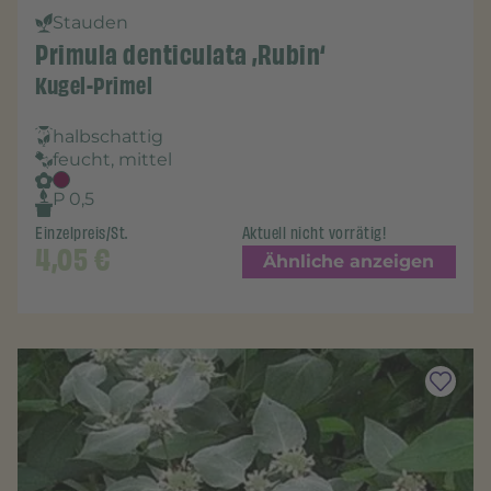
Stauden
Primula denticulata ‚Rubin‘
Kugel-Primel
halbschattig
feucht, mittel
P 0,5
Einzelpreis/St.
Aktuell nicht vorrätig!
4,05
€
Ähnliche anzeigen