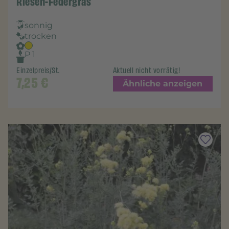
Riesen-Federgras
sonnig
trocken
P 1
Einzelpreis/St.
Aktuell nicht vorrätig!
7,25
€
Ähnliche anzeigen