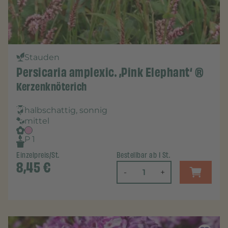
Stauden
Persicaria amplexic. ‚Pink Elephant‘ ®
Kerzenknöterich
halbschattig, sonnig
mittel
P 1
Einzelpreis/St.
Bestellbar ab 1 St.
8,45
€
-
+