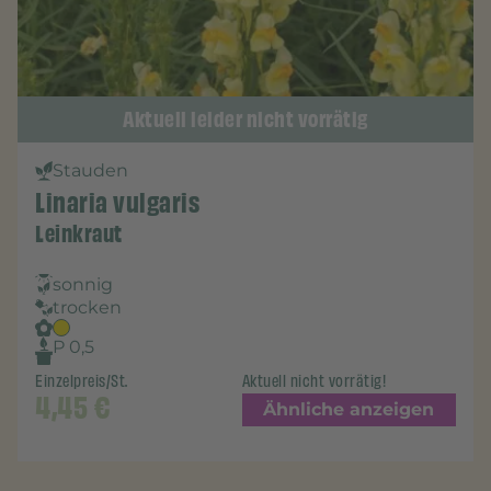
Aktuell leider nicht vorrätig
Stauden
Linaria vulgaris
Leinkraut
sonnig
trocken
P 0,5
Einzelpreis/St.
Aktuell nicht vorrätig!
4,45
€
Ähnliche anzeigen