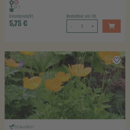
P 1
Einzelpreis/St.
Bestellbar ab 1 St.
5,75
€
-
+
Stauden