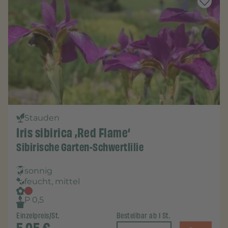
Stauden
Iris sibirica ‚Red Flame‘
Sibirische Garten-Schwertlilie
sonnig
feucht, mittel
P 0,5
Einzelpreis/St.
Bestellbar ab 1 St.
5,05
€