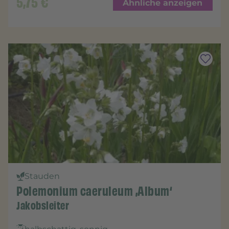
5,75
€
Ähnliche anzeigen
Stauden
Polemonium caeruleum ‚Album‘
Jakobsleiter