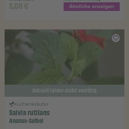
5,05
€
Ähnliche anzeigen
Aktuell leider nicht vorrätig
Küchenkräuter
Salvia rutilans
Ananas-Salbei