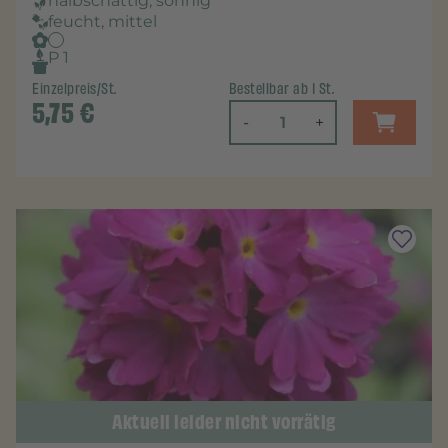
halbschattig, sonnig
feucht, mittel
P 1
Einzelpreis/St.
Bestellbar ab 1 St.
5,75
€
-
+
Aktuell leider nicht vorrätig