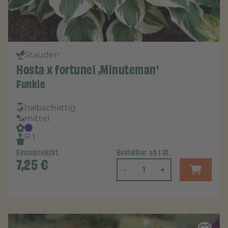
Stauden
Hosta x fortunei ‚Minuteman‘
Funkie
halbschattig
mittel
P 1
Einzelpreis/St.
Bestellbar ab 1 St.
7,25
€
-
+