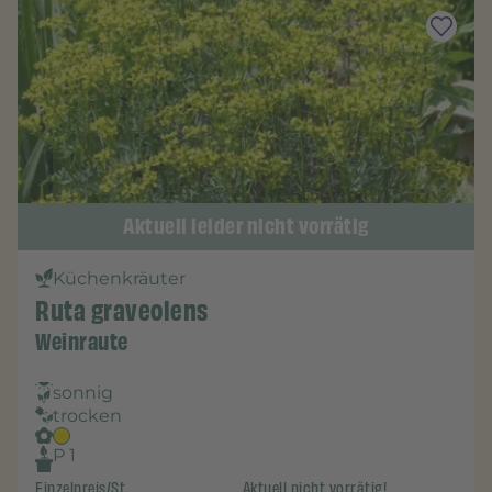
Aktuell leider nicht vorrätig
Küchenkräuter
Ruta graveolens
Weinraute
sonnig
trocken
P 1
Einzelpreis/St.
Aktuell nicht vorrätig!