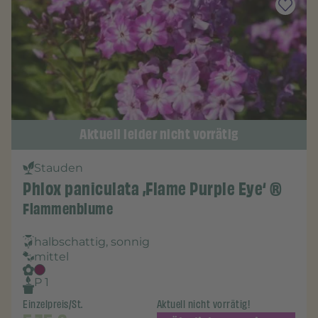
Aktuell leider nicht vorrätig
Stauden
Phlox paniculata ‚Flame Purple Eye‘ ®
Flammenblume
halbschattig, sonnig
mittel
P 1
Einzelpreis/St.
Aktuell nicht vorrätig!