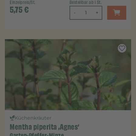
Einzelpreis/St.
Bestellbar ab 1 St.
5,75
€
-
+
Küchenkräuter
Mentha piperita ‚Agnes‘
Garten-Pfeffer-Minze