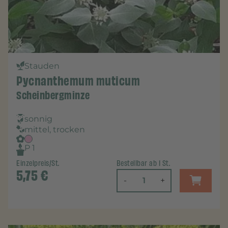
Stauden
Pycnanthemum muticum
Scheinbergminze
sonnig
mittel, trocken
P 1
Einzelpreis/St.
Bestellbar ab 1 St.
5,75
€
-
+