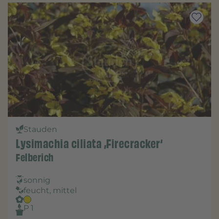
Stauden
Lysimachia ciliata ‚Firecracker‘
Felberich
sonnig
feucht, mittel
P 1