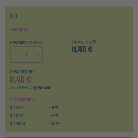
C 3
lieferbar
Bestellbar ab 1 St.
Einzelpreis/St.
11,45
€
-
+
Gesamtpreis
11,45
€
inkl. 7 % MwSt. zzgl.
Versand
Staffelpreise:
ab
6
St.
-
4
%
ab
12
St.
-
8
%
ab
24
St.
-
12
%