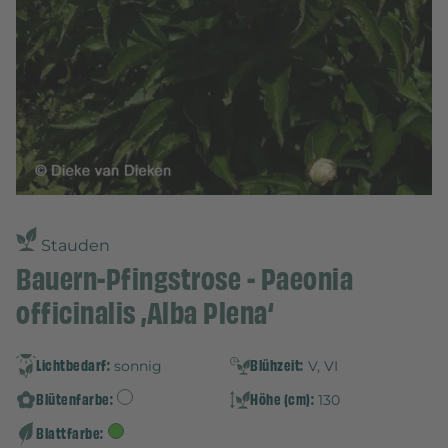
Stauden
Bauern-Pfingstrose - Paeonia
officinalis ‚Alba Plena‘
Lichtbedarf:
Blühzeit:
sonnig
V, VI
Blütenfarbe:
Höhe (cm):
130
Blattfarbe: