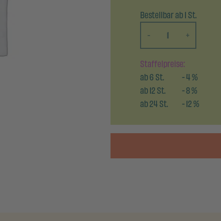
Bestellbar ab 1 St.
-
+
Staffelpreise:
ab
6
St.
-
4
%
ab
12
St.
-
8
%
ab
24
St.
-
12
%