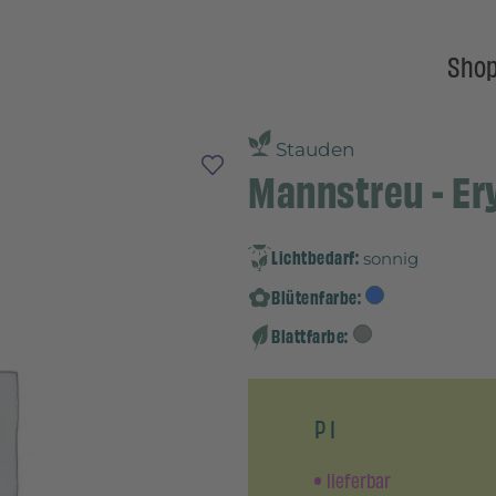
Sho
Stauden
Mannstreu - Er
Lichtbedarf:
sonnig
Blütenfarbe:
Blattfarbe:
P 1
lieferbar