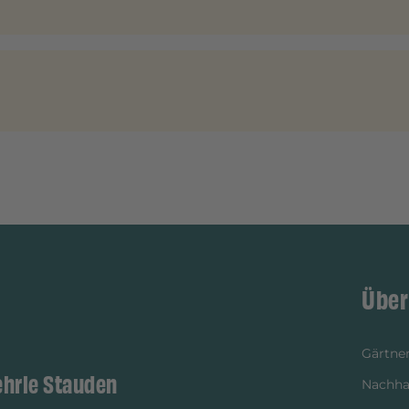
Über
Gärtner
ehrle Stauden
Nachhal