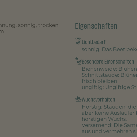
Eigenschaften
ichnung, sonnig, trocken
cm
Lichtbedarf
sonnig
: Das Beet be
Besondere Eigenschaften
Bienenweide
: Blühen
Schnittstaude
: Blühe
frisch bleiben
ungiftig
: Ungiftige S
Wuchsverhalten
Horstig
: Stauden, di
aber keine Ausläufer 
horstigen Wuchs.
Versamend
: Die Sam
aus und vermehren sic