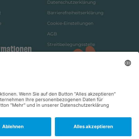
Datenschutzerklärung
t
Barrierefreiheitserklärung
e
Cookie-Einstellungen
AGB
Streitbeilegungsstelle
rmationen
Vertrag widerrufen
ung
tter
kung
dinformationen
arkeit/Verträglichkeit