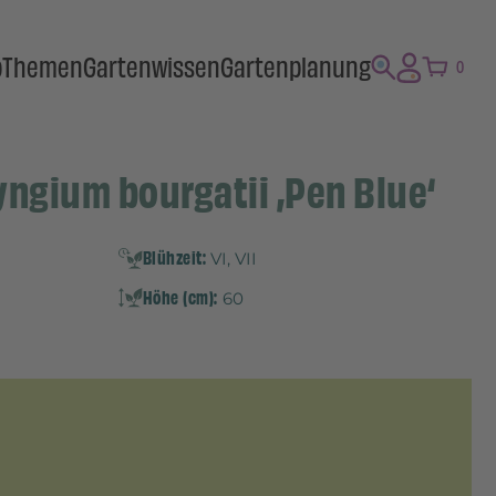
p
Themen
Gartenwissen
Gartenplanung
0
yngium bourgatii ‚Pen Blue‘
Blühzeit:
VI, VII
Höhe (cm):
60