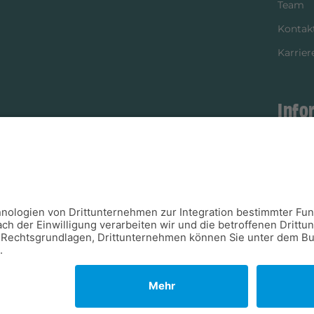
Team
Kontak
Karrier
Info
istikpartner
Bezahl
Newsle
Verpac
Versan
Verfügb