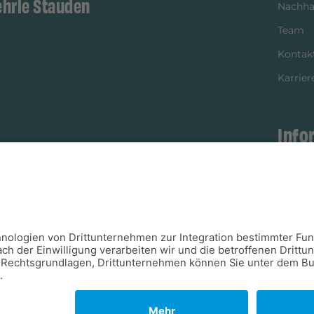
ehrle Stauden
Nachhal
Team
Kontak
Karrier
Info
istikpartner
Bezahl
Newsle
Verpac
Versan
Verfügb