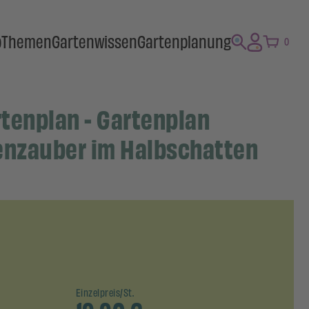
p
Themen
Gartenwissen
Gartenplanung
0
tenplan - Gartenplan
enzauber im Halbschatten
Einzelpreis/St.