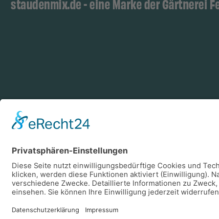
staudenmix.de - eine Marke der Gärtnerei F
Zahlungsarten
Log
Vorkasse
Rechnung