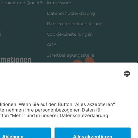
tigkeit und Qualität
Impressum
Datenschutzerklärung
t
Barrierefreiheitserklärung
e
Cookie-Einstellungen
AGB
Streitbeilegungsstelle
rmationen
Vertrag widerrufen
ung
tter
kung
dinformationen
arkeit/Verträglichkeit