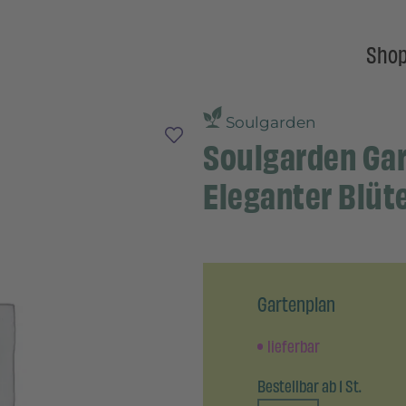
Sho
Soulgarden
Soulgarden Gar
Eleganter Blüt
Gartenplan
lieferbar
Bestellbar ab 1 St.