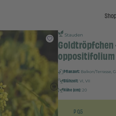
Sho
Stauden
Goldtröpfchen 
oppositifolium
Pflanzort:
Balkon/Terrasse, 
Blühzeit:
VI, VII
Höhe (cm):
20
P 0,5