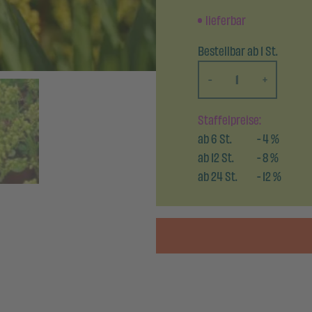
lieferbar
Bestellbar ab 1 St.
-
+
Staffelpreise:
ab
6
St.
-
4
%
ab
12
St.
-
8
%
ab
24
St.
-
12
%