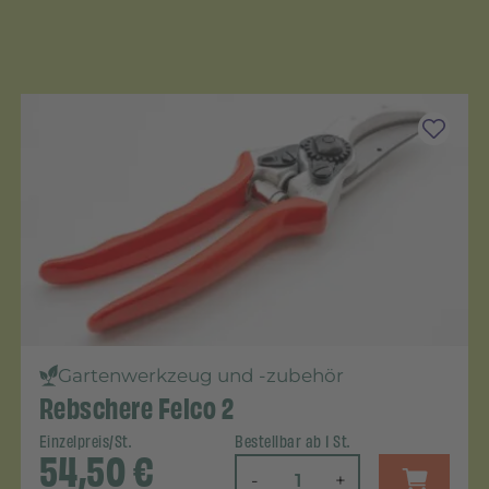
Gartenwerkzeug und -zubehör
Rebschere Felco 2
Einzelpreis/St.
Bestellbar ab 1 St.
54,50
€
-
+