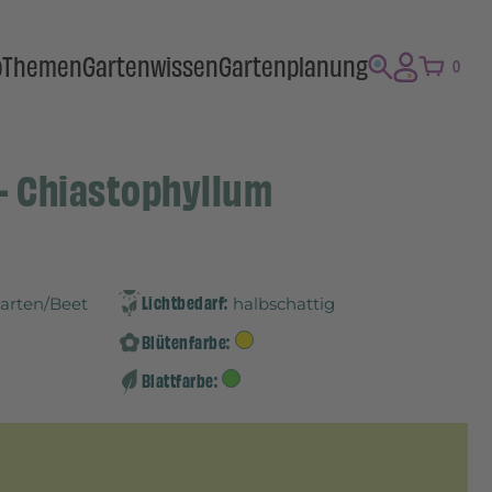
p
Themen
Gartenwissen
Gartenplanung
0
- Chiastophyllum
Lichtbedarf:
Garten/Beet
halbschattig
Blütenfarbe:
Blattfarbe: