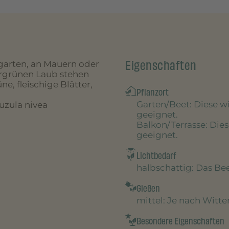
Eigenschaften
ngarten, an Mauern oder
grünen Laub stehen
, fleischige Blätter,
Pflanzort
Garten/Beet
: Diese 
uzula nivea
geeignet.
Balkon/Terrasse
: Die
geeignet.
Lichtbedarf
halbschattig
: Das B
Gießen
mittel
: Je nach Witt
Besondere Eigenschaften