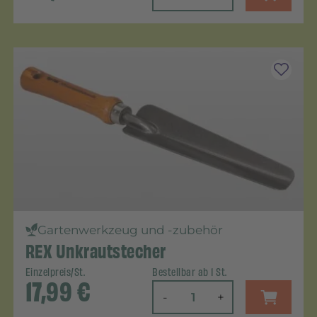
Gartenwerkzeug und -zubehör
REX Unkrautstecher
Einzelpreis/St.
Bestellbar ab 1 St.
17,99
€
-
+