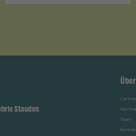
Über
Gärtner
ehrle Stauden
Nachhal
Team
Kontak