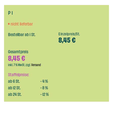
P 1
nicht lieferbar
Bestellbar ab 1 St.
Einzelpreis/St.
8,45
€
Gesamtpreis
8,45
€
inkl. 7 % MwSt. zzgl.
Versand
Staffelpreise:
ab
6
St.
-
4
%
ab
12
St.
-
8
%
ab
24
St.
-
12
%