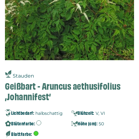
Stauden
Geißbart - Aruncus aethusifolius
‚Johannifest‘
Lichtbedarf:
Blühzeit:
halbschattig
V, VI
Blütenfarbe:
Höhe (cm):
50
Blattfarbe: