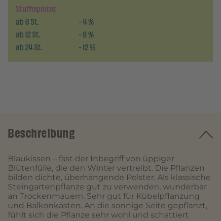
Staffelpreise:
ab
6
St.
-
4
%
ab
12
St.
-
8
%
ab
24
St.
-
12
%
Beschreibung
Blaukissen – fast der Inbegriff von üppiger
Blütenfülle, die den Winter vertreibt. Die Pflanzen
bilden dichte, überhängende Polster. Als klassische
Steingartenpflanze gut zu verwenden, wunderbar
an Trockenmauern. Sehr gut für Kübelpflanzung
und Balkonkästen. An die sonnige Seite gepflanzt,
fühlt sich die Pflanze sehr wohl und schattiert