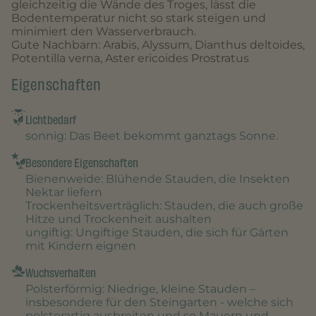
gleichzeitig die Wände des Troges, lässt die
Bodentemperatur nicht so stark steigen und
minimiert den Wasserverbrauch.
Gute Nachbarn: Arabis, Alyssum, Dianthus deltoides,
Potentilla verna, Aster ericoides Prostratus
Eigenschaften
Lichtbedarf
sonnig
: Das Beet bekommt ganztags Sonne.
Besondere Eigenschaften
Bienenweide
: Blühende Stauden, die Insekten
Nektar liefern
Trockenheitsverträglich
: Stauden, die auch große
Hitze und Trockenheit aushalten
ungiftig
: Ungiftige Stauden, die sich für Gärten
mit Kindern eignen
Wuchsverhalten
Polsterförmig
: Niedrige, kleine Stauden –
insbesondere für den Steingarten - welche sich
polsterartig ausbreiten und so Mauern und