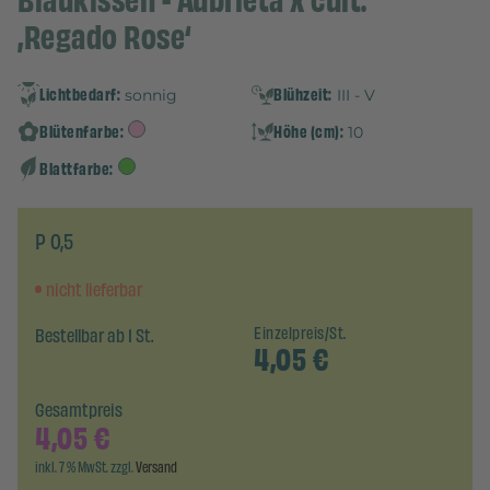
Blaukissen - Aubrieta x cult.
‚Regado Rose‘
Lichtbedarf:
Blühzeit:
sonnig
III - V
Blütenfarbe:
Höhe (cm):
10
Blattfarbe:
P 0,5
nicht lieferbar
Bestellbar ab 1 St.
Einzelpreis/St.
4,05
€
Gesamtpreis
4,05
€
inkl. 7 % MwSt. zzgl.
Versand