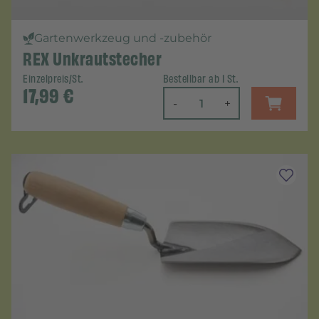
Gartenwerkzeug und -zubehör
REX Unkrautstecher
Einzelpreis/St.
Bestellbar ab 1 St.
17,99
€
-
+