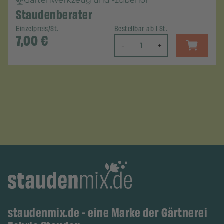
Gartenwerkzeug und -zubehör
Staudenberater
Einzelpreis/St.
Bestellbar ab 1 St.
7,00
€
-
+
staudenmix.de - eine Marke der Gärtnerei