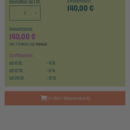
Bestellbar ab 1 St.
Einzelpreis/St.
140,00
€
-
+
Gesamtpreis
140,00
€
inkl. 7 % MwSt. zzgl.
Versand
Staffelpreise:
ab
6
St.
-
4
%
ab
12
St.
-
8
%
ab
24
St.
-
12
%
In den Warenkorb