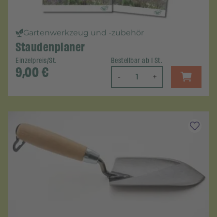
Gartenwerkzeug und -zubehör
Staudenplaner
Einzelpreis/St.
Bestellbar ab 1 St.
9,00
€
-
+