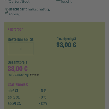
Garten/Beet
feucht
Lichtbedarf:
halbschattig,
sonnig
lieferbar
Bestellbar ab 1 St.
Einzelpreis/St.
33,00
€
-
+
Gesamtpreis
33,00
€
inkl. 7 % MwSt. zzgl.
Versand
Staffelpreise:
ab
6
St.
-
4
%
ab
12
St.
-
8
%
ab
24
St.
-
12
%