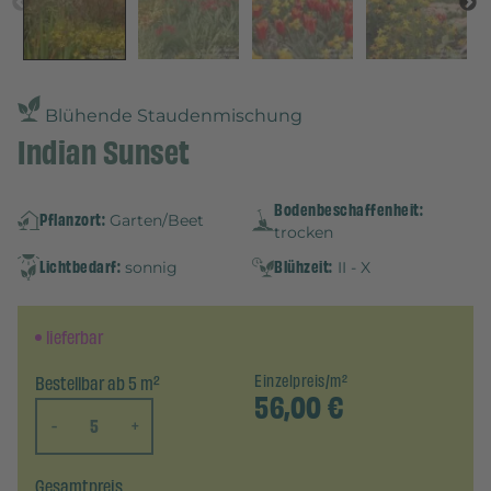
Blühende Staudenmischung
Indian Sunset
Bodenbeschaffenheit:
Pflanzort:
Garten/Beet
trocken
Lichtbedarf:
Blühzeit:
sonnig
II - X
lieferbar
Bestellbar ab 5 m²
Einzelpreis/m²
56,00
€
-
+
Gesamtpreis