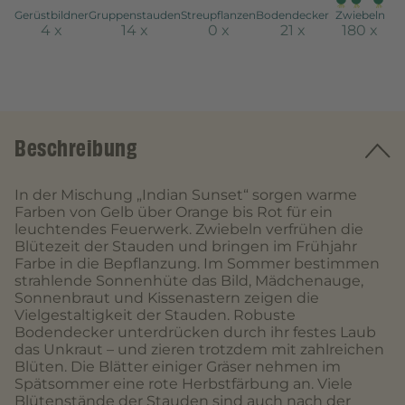
Gerüstbildner
Gruppenstauden
Streupflanzen
Bodendecker
Zwiebeln
4
x
14
x
0
x
21
x
180
x
Beschreibung
In der Mischung „Indian Sunset“ sorgen warme
Farben von Gelb über Orange bis Rot für ein
leuchtendes Feuerwerk. Zwiebeln verfrühen die
Blütezeit der Stauden und bringen im Frühjahr
Farbe in die Bepflanzung. Im Sommer bestimmen
strahlende Sonnenhüte das Bild, Mädchenauge,
Sonnenbraut und Kissenastern zeigen die
Vielgestaltigkeit der Stauden. Robuste
Bodendecker unterdrücken durch ihr festes Laub
das Unkraut – und zieren trotzdem mit zahlreichen
Blüten. Die Blätter einiger Gräser nehmen im
Spätsommer eine rote Herbstfärbung an. Viele
Blütenstände der Stauden sind auch nach der