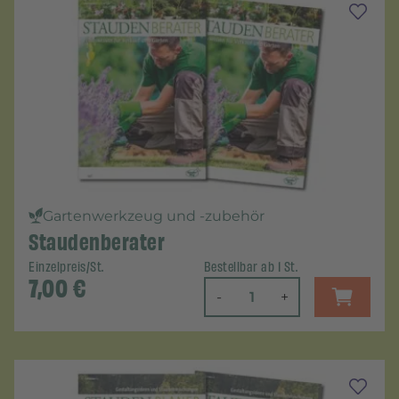
Gartenwerkzeug und -zubehör
Staudenberater
Einzelpreis/St.
Bestellbar ab 1 St.
7,00
€
-
+