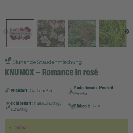
Blühende Staudenmischung
KNUMOX – Romance in rosé
Bodenbeschaffenheit:
Pflanzort:
Garten/Beet
feucht
Lichtbedarf:
halbschattig,
Blühzeit:
II - XI
schattig
lieferbar