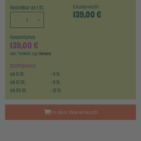
Bestellbar ab 1 St.
Einzelpreis/St.
139,00
€
-
+
Gesamtpreis
139,00
€
inkl. 7 % MwSt. zzgl.
Versand
Staffelpreise:
ab
6
St.
-
4
%
ab
12
St.
-
8
%
ab
24
St.
-
12
%
In den Warenkorb