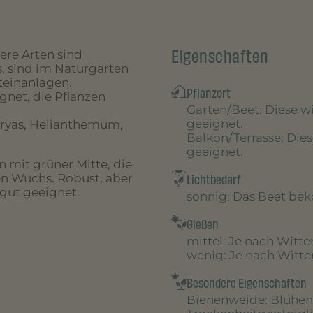
Eigenschaften
sere Arten sind
 sind im Naturgarten
teinanlagen.
Pflanzort
ignet, die Pflanzen
Garten/Beet
: Diese 
geeignet.
Dryas, Helianthemum,
Balkon/Terrasse
: Die
geeignet.
n mit grüner Mitte, die
Lichtbedarf
en Wuchs. Robust, aber
 gut geeignet.
sonnig
: Das Beet be
Gießen
mittel
: Je nach Witt
wenig
: Je nach Witt
Besondere Eigenschaften
Bienenweide
: Blühen