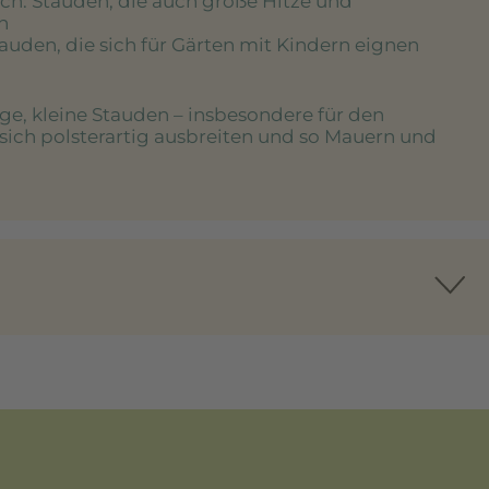
ich
: Stauden, die auch große Hitze und
n
tauden, die sich für Gärten mit Kindern eignen
ige, kleine Stauden – insbesondere für den
 sich polsterartig ausbreiten und so Mauern und