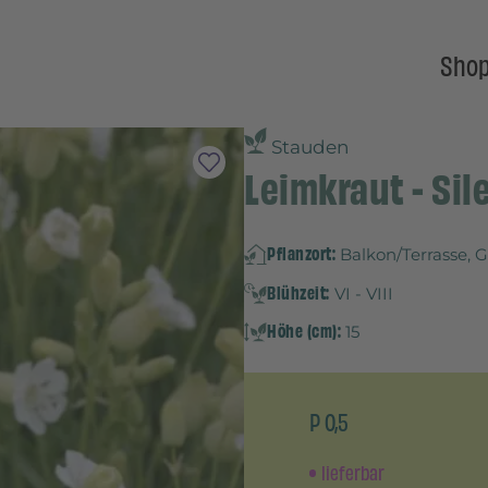
Sho
Stauden
Leimkraut - Sil
Pflanzort:
Balkon/Terrasse, 
Blühzeit:
VI - VIII
Höhe (cm):
15
P 0,5
lieferbar