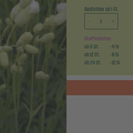
Bestellbar ab 1 St.
-
+
Staffelpreise:
ab
6
St.
-
4
%
ab
12
St.
-
8
%
ab
24
St.
-
12
%