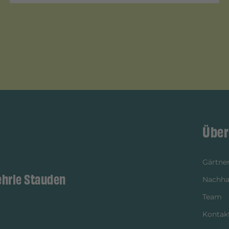
Über
Gärtner
ehrle Stauden
Nachhal
Team
Kontak