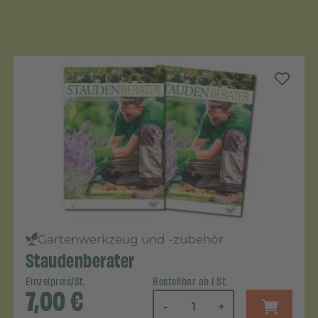
Gartenwerkzeug und -zubehör
Staudenberater
Einzelpreis/St.
Bestellbar ab 1 St.
7,00
€
-
+