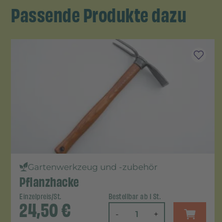
Passende Produkte dazu
Gartenwerkzeug und -zubehör
Pflanzhacke
Einzelpreis/St.
Bestellbar ab 1 St.
24,50
€
-
+