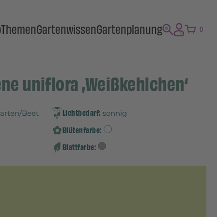
p
Themen
Gartenwissen
Gartenplanung
0
ene uniflora ‚Weißkehlchen‘
Lichtbedarf:
Garten/Beet
sonnig
Blütenfarbe:
Blattfarbe: