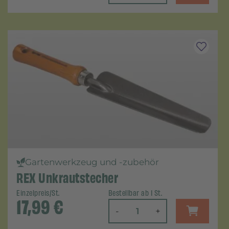
Gartenwerkzeug und -zubehör
REX Unkrautstecher
Einzelpreis/St.
Bestellbar ab 1 St.
17,99
€
-
+