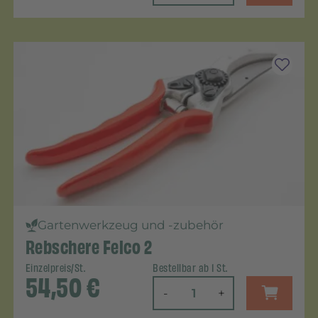
Gartenwerkzeug und -zubehör
Rebschere Felco 2
Einzelpreis/St.
Bestellbar ab 1 St.
54,50
€
-
+