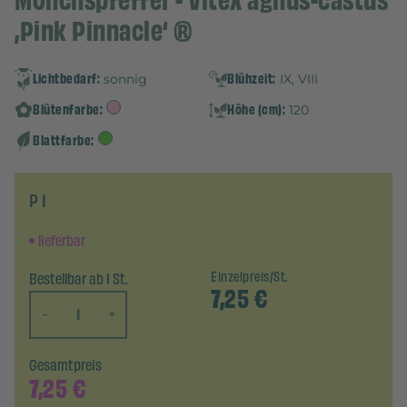
Mönchspfeffer - Vitex agnus-castus
‚Pink Pinnacle‘ ®
Lichtbedarf:
Blühzeit:
sonnig
IX, VIII
Blütenfarbe:
Höhe (cm):
120
Blattfarbe:
P 1
lieferbar
Bestellbar ab 1 St.
Einzelpreis/St.
7,25
€
-
+
Gesamtpreis
7,25
€