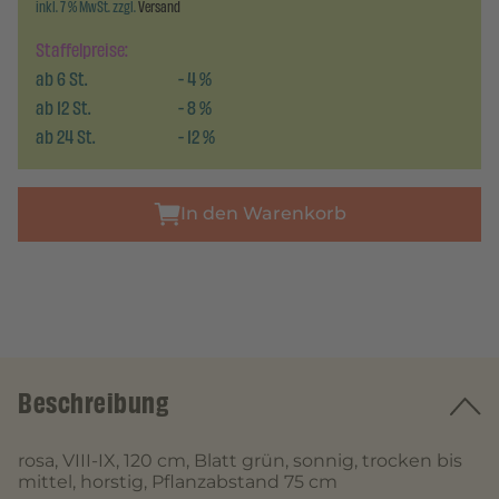
inkl. 7 % MwSt. zzgl.
Versand
Staffelpreise:
ab
6
St.
-
4
%
ab
12
St.
-
8
%
ab
24
St.
-
12
%
In den Warenkorb
Beschreibung
rosa, VIII-IX, 120 cm, Blatt grün, sonnig, trocken bis
mittel, horstig, Pflanzabstand 75 cm