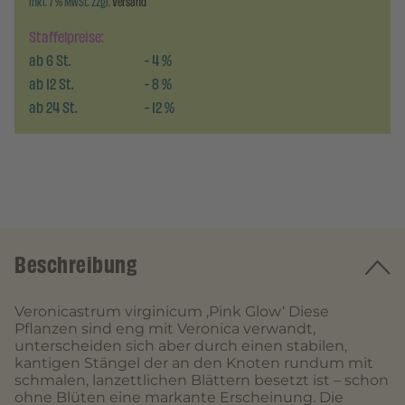
inkl. 7 % MwSt. zzgl.
Versand
Staffelpreise:
ab
6
St.
-
4
%
ab
12
St.
-
8
%
ab
24
St.
-
12
%
Beschreibung
Veronicastrum virginicum ‚Pink Glow‘ Diese
Pflanzen sind eng mit Veronica verwandt,
unterscheiden sich aber durch einen stabilen,
kantigen Stängel der an den Knoten rundum mit
schmalen, lanzettlichen Blättern besetzt ist – schon
ohne Blüten eine markante Erscheinung. Die