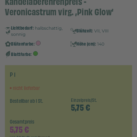
Kandelaberehrenpreis -
Veronicastrum virg. ‚Pink Glow‘
Lichtbedarf:
halbschattig,
Blühzeit:
VII, VIII
sonnig
Blütenfarbe:
Höhe (cm):
140
Blattfarbe:
P 1
nicht lieferbar
Bestellbar ab 1 St.
Einzelpreis/St.
5,75
€
Gesamtpreis
5,75
€