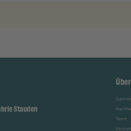
Über
Gärtner
ehrle Stauden
Nachhal
Team
Kontak