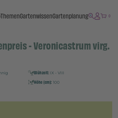
p
Themen
Gartenwissen
Gartenplanung
0
npreis - Veronicastrum virg.
Blühzeit:
onnig
IX - VIII
Höhe (cm):
100