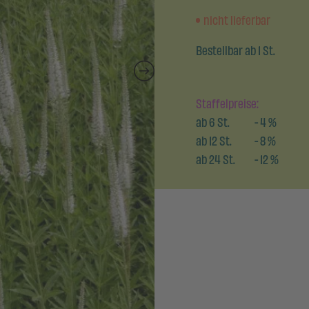
nicht lieferbar
Bestellbar ab 1 St.
Staffelpreise:
ab
6
St.
-
4
%
ab
12
St.
-
8
%
ab
24
St.
-
12
%