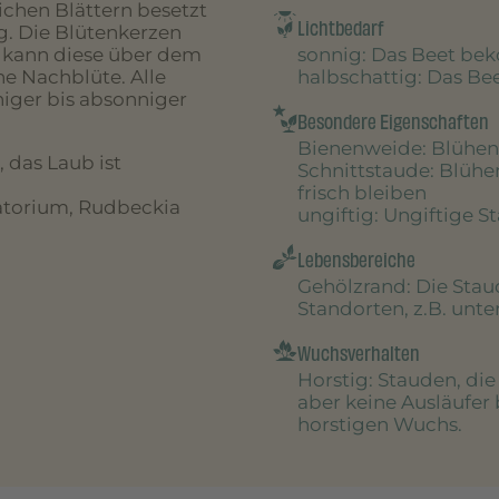
chen Blättern besetzt
Lichtbedarf
g. Die Blütenkerzen
sonnig
: Das Beet be
e kann diese über dem
halbschattig
: Das B
e Nachblüte. Alle
niger bis absonniger
Besondere Eigenschaften
Bienenweide
: Blühen
, das Laub ist
Schnittstaude
: Blühe
frisch bleiben
atorium, Rudbeckia
ungiftig
: Ungiftige S
Lebensbereiche
Gehölzrand
: Die Sta
Standorten, z.B. unt
Wuchsverhalten
Horstig
: Stauden, di
aber keine Ausläufer 
horstigen Wuchs.