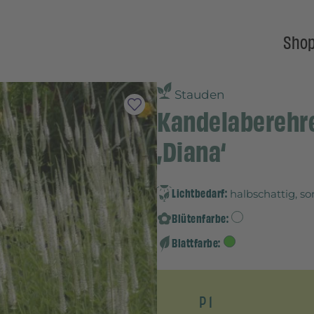
Sho
Stauden
Kandelaberehre
‚Diana‘
Lichtbedarf:
halbschattig, s
Blütenfarbe:
Blattfarbe:
P 1