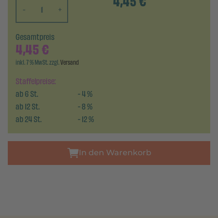
4,45
€
-
+
Gesamtpreis
4,45
€
inkl. 7 % MwSt. zzgl.
Versand
Staffelpreise:
ab
6
St.
-
4
%
ab
12
St.
-
8
%
ab
24
St.
-
12
%
In den Warenkorb