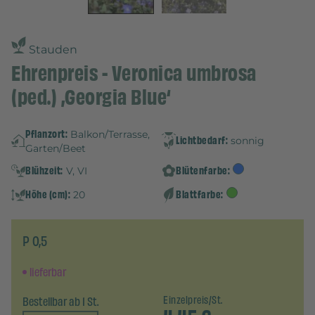
Stauden
Ehrenpreis - Veronica umbrosa
(ped.) ‚Georgia Blue‘
Pflanzort:
Balkon/Terrasse,
Lichtbedarf:
sonnig
Garten/Beet
Blühzeit:
Blütenfarbe:
V, VI
Höhe (cm):
Blattfarbe:
20
P 0,5
lieferbar
Bestellbar ab 1 St.
Einzelpreis/St.