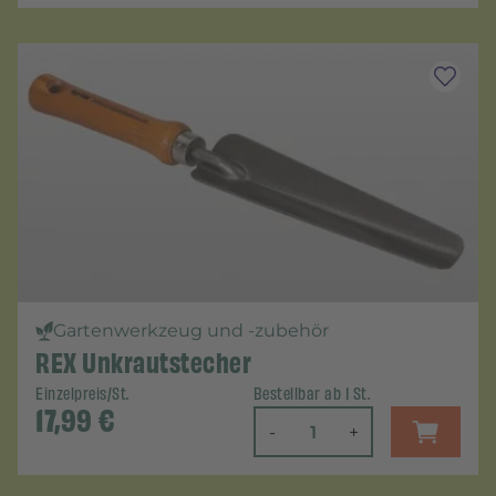
Gartenwerkzeug und -zubehör
REX Unkrautstecher
Einzelpreis/St.
Bestellbar ab 1 St.
17,99
€
-
+