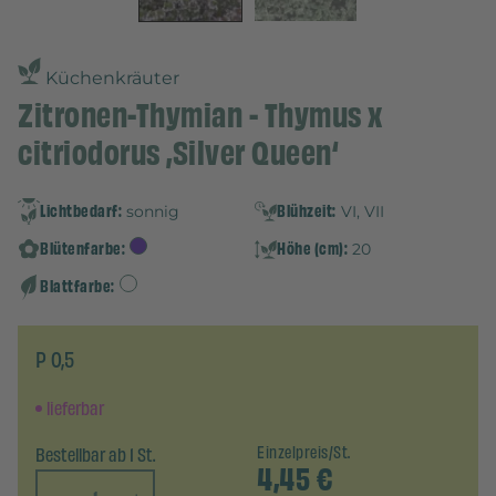
Küchenkräuter
Zitronen-Thymian - Thymus x
citriodorus ‚Silver Queen‘
Lichtbedarf:
Blühzeit:
sonnig
VI, VII
Blütenfarbe:
Höhe (cm):
20
Blattfarbe:
P 0,5
lieferbar
Bestellbar ab 1 St.
Einzelpreis/St.
4,45
€