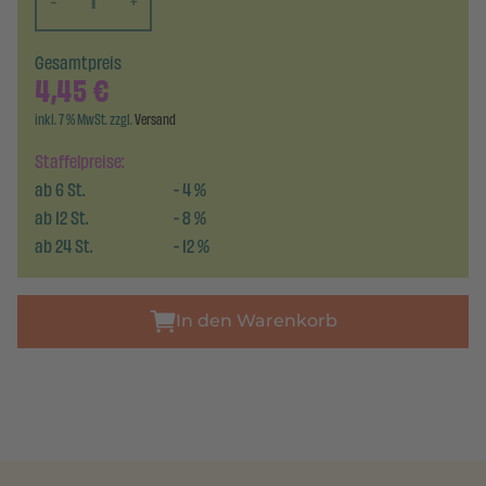
-
+
Gesamtpreis
4,45
€
inkl. 7 % MwSt. zzgl.
Versand
Staffelpreise:
ab
6
St.
-
4
%
ab
12
St.
-
8
%
ab
24
St.
-
12
%
In den Warenkorb