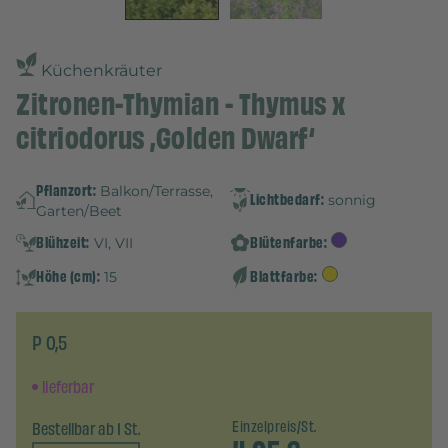
Küchenkräuter
Zitronen-Thymian - Thymus x
citriodorus ‚Golden Dwarf‘
Pflanzort:
Balkon/Terrasse,
Lichtbedarf:
sonnig
Garten/Beet
Blühzeit:
Blütenfarbe:
VI, VII
Höhe (cm):
Blattfarbe:
15
P 0,5
lieferbar
Bestellbar ab 1 St.
Einzelpreis/St.