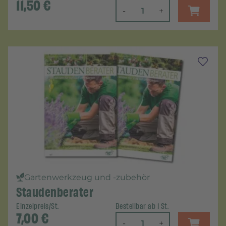
11,50
€
-
+
Gartenwerkzeug und -zubehör
Staudenberater
Einzelpreis/St.
Bestellbar ab 1 St.
7,00
€
-
+