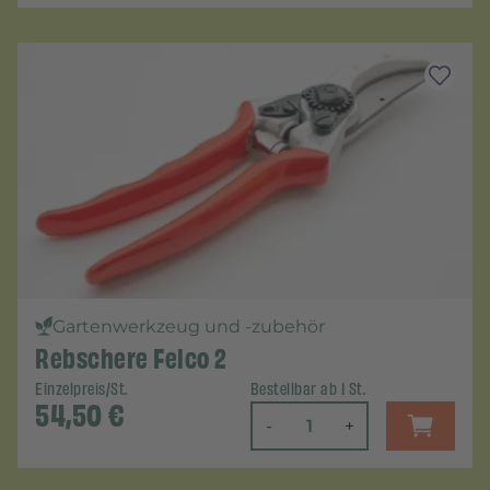
Gartenwerkzeug und -zubehör
Rebschere Felco 2
Einzelpreis/St.
Bestellbar ab 1 St.
54,50
€
-
+