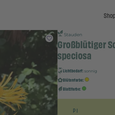
Sho
Stauden
Großblütiger Sc
speciosa
Lichtbedarf:
sonnig
Blütenfarbe:
Blattfarbe:
P 1