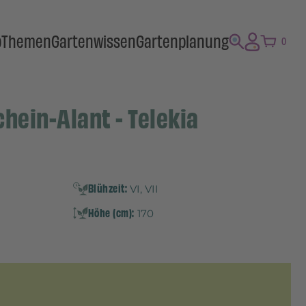
p
Themen
Gartenwissen
Gartenplanung
0
hein-Alant - Telekia
Blühzeit:
VI, VII
Höhe (cm):
170