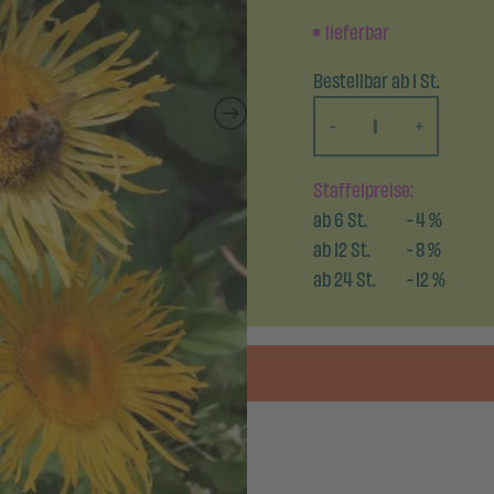
lieferbar
Bestellbar ab 1 St.
-
+
Staffelpreise:
ab
6
St.
-
4
%
ab
12
St.
-
8
%
ab
24
St.
-
12
%