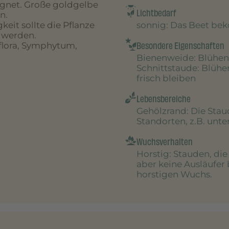
ignet. Große goldgelbe
Lichtbedarf
n.
sonnig
: Das Beet be
it sollte die Pflanze
 werden.
Besondere Eigenschaften
iflora, Symphytum,
Bienenweide
: Blühen
Schnittstaude
: Blühe
frisch bleiben
Lebensbereiche
Gehölzrand
: Die Sta
Standorten, z.B. unt
Wuchsverhalten
Horstig
: Stauden, di
aber keine Ausläufer 
horstigen Wuchs.