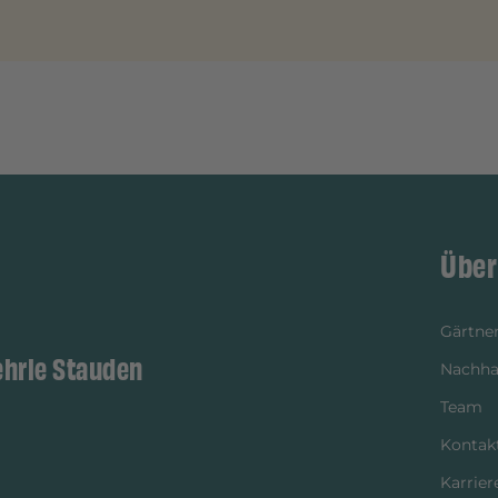
Über
Gärtner
ehrle Stauden
Nachhal
Team
Kontak
Karrier