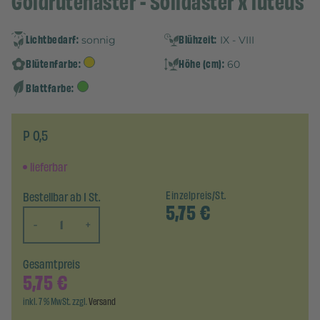
Goldrutenaster - Solidaster x luteus
Lichtbedarf:
Blühzeit:
sonnig
IX - VIII
Blütenfarbe:
Höhe (cm):
60
Blattfarbe:
P 0,5
lieferbar
Bestellbar ab 1 St.
Einzelpreis/St.
5,75
€
-
+
Gesamtpreis
5,75
€
inkl. 7 % MwSt. zzgl.
Versand