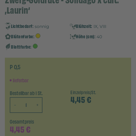
Zwerg-Goldrute - Solidago x cult.
‚Laurin‘
Lichtbedarf:
Blühzeit:
sonnig
IX, VIII
Blütenfarbe:
Höhe (cm):
40
Blattfarbe:
P 0,5
lieferbar
Bestellbar ab 1 St.
Einzelpreis/St.
4,45
€
-
+
Gesamtpreis
4,45
€