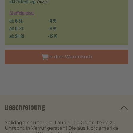
inkl. 7 % MwSt. zzgl.
Versand
Staffelpreise:
ab
6
St.
-
4
%
ab
12
St.
-
8
%
ab
24
St.
-
12
%
In den Warenkorb
Beschreibung
Solidago x cultorum ‚Laurin‘ Die Goldrute ist zu
Unrecht in Verruf geraten! Die aus Nordamerika