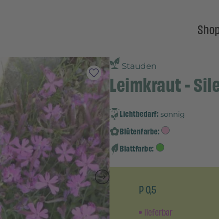
Sho
Stauden
Leimkraut - Sil
Lichtbedarf:
sonnig
Blütenfarbe:
Blattfarbe:
P 0,5
lieferbar