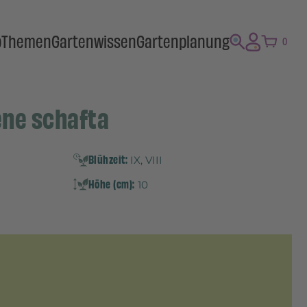
p
Themen
Gartenwissen
Gartenplanung
0
ene schafta
Blühzeit:
IX, VIII
Höhe (cm):
10