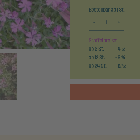
Bestellbar ab 1 St.
-
+
Staffelpreise:
ab
6
St.
-
4
%
ab
12
St.
-
8
%
ab
24
St.
-
12
%