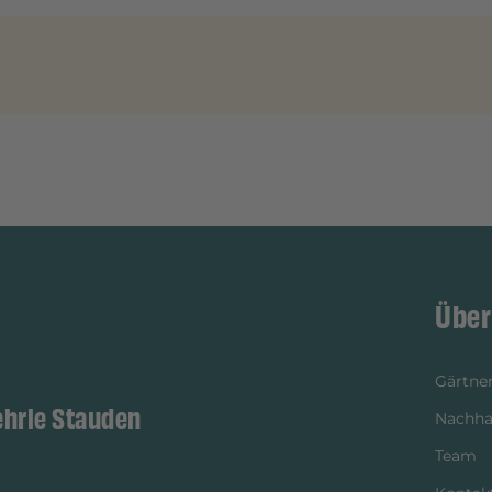
Über
Gärtner
ehrle Stauden
Nachhal
Team