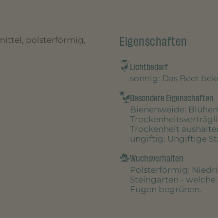
Eigenschaften
 mittel, polsterförmig,
Lichtbedarf
sonnig
: Das Beet be
Besondere Eigenschaften
Bienenweide
: Blühen
Trockenheitsverträgl
Trockenheit aushalte
ungiftig
: Ungiftige S
Wuchsverhalten
Polsterförmig
: Niedr
Steingarten - welche
Fugen begrünen.