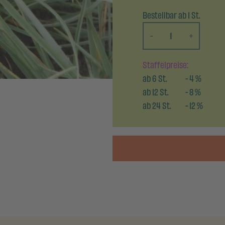
Bestellbar ab 1 St.
-
+
Staffelpreise:
ab
6
St.
-
4
%
ab
12
St.
-
8
%
ab
24
St.
-
12
%