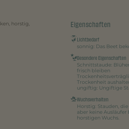
Eigenschaften
ken, horstig,
Lichtbedarf
sonnig
: Das Beet be
Besondere Eigenschaften
Schnittstaude
: Blühe
frisch bleiben
Trockenheitsverträgl
Trockenheit aushalte
ungiftig
: Ungiftige S
Wuchsverhalten
Horstig
: Stauden, di
aber keine Ausläufer 
horstigen Wuchs.