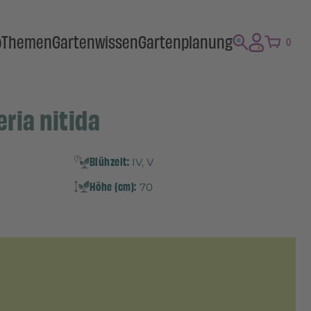
p
Themen
Gartenwissen
Gartenplanung
0
eria nitida
Blühzeit:
IV, V
Höhe (cm):
70