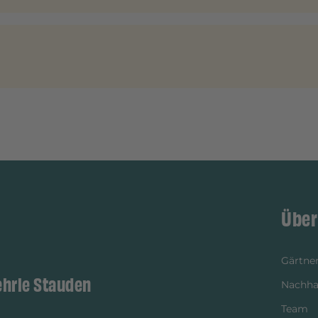
Über
Gärtner
ehrle Stauden
Nachhal
Team