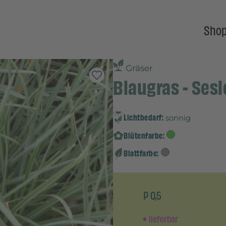
Sho
Gräser
Blaugras - Sesl
Lichtbedarf:
sonnig
Blütenfarbe:
Blattfarbe:
P 0,5
lieferbar