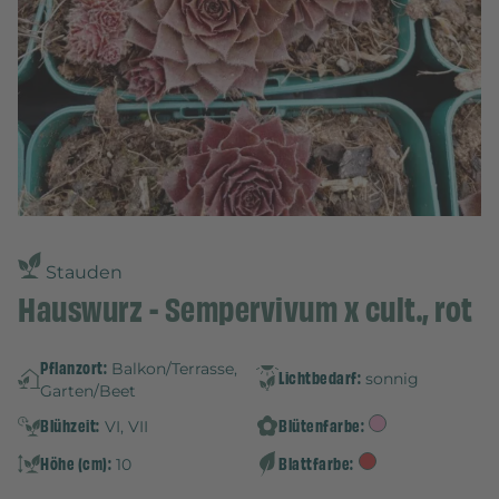
Stauden
Hauswurz - Sempervivum x cult., rot
Pflanzort:
Balkon/Terrasse,
Lichtbedarf:
sonnig
Garten/Beet
Blühzeit:
Blütenfarbe:
VI, VII
Höhe (cm):
Blattfarbe:
10