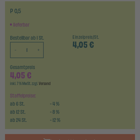
P 0,5
lieferbar
Bestellbar ab 1 St.
Einzelpreis/St.
4,05
€
-
+
Gesamtpreis
4,05
€
inkl. 7 % MwSt. zzgl.
Versand
Staffelpreise:
ab
6
St.
-
4
%
ab
12
St.
-
8
%
ab
24
St.
-
12
%