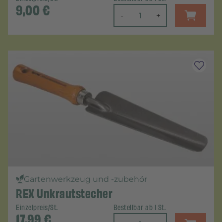
9,00
€
-
+
Gartenwerkzeug und -zubehör
REX Unkrautstecher
Einzelpreis/St.
Bestellbar ab 1 St.
17,99
€