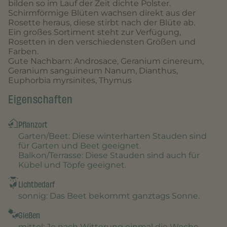
bilden so im Lauf der Zeit dichte Polster.
Schirmförmige Blüten wachsen direkt aus der
Rosette heraus, diese stirbt nach der Blüte ab.
Ein großes Sortiment steht zur Verfügung,
Rosetten in den verschiedensten Größen und
Farben.
Gute Nachbarn: Androsace, Geranium cinereum,
Geranium sanguineum Nanum, Dianthus,
Euphorbia myrsinites, Thymus
Eigenschaften
Pflanzort
Garten/Beet
: Diese winterharten Stauden sind
für Garten und Beet geeignet.
Balkon/Terrasse
: Diese Stauden sind auch für
Kübel und Töpfe geeignet.
Lichtbedarf
sonnig
: Das Beet bekommt ganztags Sonne.
Gießen
mittel
: Je nach Witterung einmal die Woche