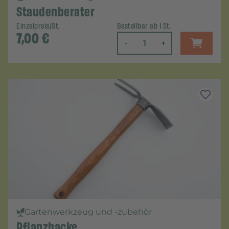
Staudenberater
Einzelpreis/St.
Bestellbar ab 1 St.
7,00
€
-
+
Gartenwerkzeug und -zubehör
Pflanzhacke