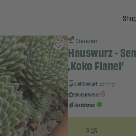
Sho
Stauden
Hauswurz - Se
‚Koko Flanel‘
Lichtbedarf:
sonnig
Blütenfarbe:
Blattfarbe:
P 0,5