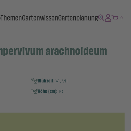
p
Themen
Gartenwissen
Gartenplanung
0
mpervivum arachnoideum
Blühzeit:
VI, VII
Höhe (cm):
10