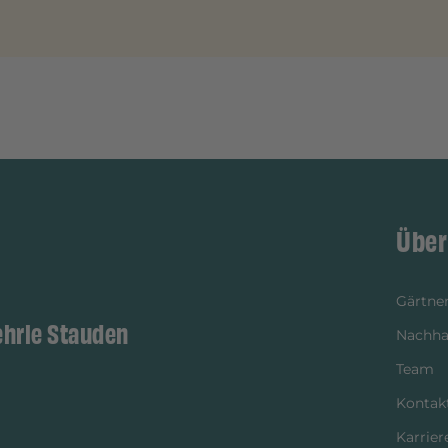
Über
Gärtner
ehrle Stauden
Nachhal
Team
Kontak
Karrier