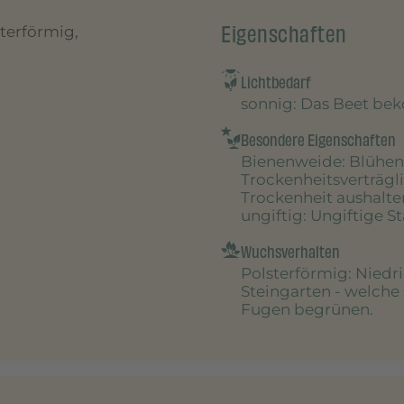
Eigenschaften
sterförmig,
Lichtbedarf
sonnig
: Das Beet be
Besondere Eigenschaften
Bienenweide
: Blühen
Trockenheitsverträgl
Trockenheit aushalte
ungiftig
: Ungiftige S
Wuchsverhalten
Polsterförmig
: Niedr
Steingarten - welche
Fugen begrünen.