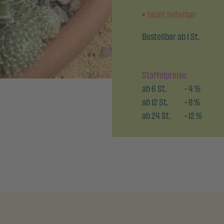
nicht lieferbar
Bestellbar ab 1 St.
Staffelpreise:
ab
6
St.
-
4
%
ab
12
St.
-
8
%
ab
24
St.
-
12
%