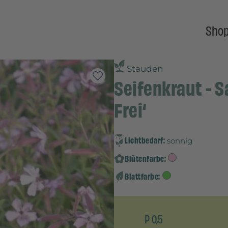
Sho
Stauden
Seifenkraut - S
Frei‘
Lichtbedarf:
sonnig
Blütenfarbe:
Blattfarbe:
P 0,5