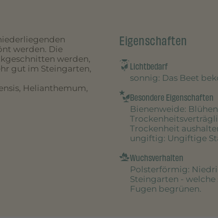
Eigenschaften
 niederliegenden
önt werden. Die
ückgeschnitten werden,
Lichtbedarf
hr gut im Steingarten,
sonnig
: Das Beet be
ensis, Helianthemum,
Besondere Eigenschaften
Bienenweide
: Blühen
Trockenheitsverträgl
Trockenheit aushalte
ungiftig
: Ungiftige S
Wuchsverhalten
Polsterförmig
: Niedr
Steingarten - welche
Fugen begrünen.