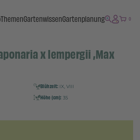
p
Themen
Gartenwissen
Gartenplanung
0
aponaria x lempergii ‚Max
Blühzeit:
IX, VIII
Höhe (cm):
35