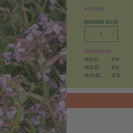
lieferbar
Bestellbar ab 1 St.
-
+
Staffelpreise:
ab
6
St.
-
4
%
ab
12
St.
-
8
%
ab
24
St.
-
12
%