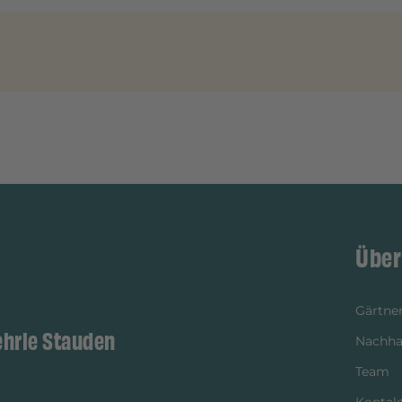
Über
Gärtner
ehrle Stauden
Nachhal
Team